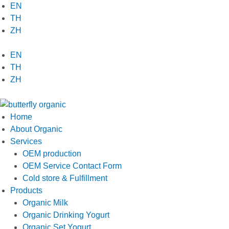
Skip
EN
to
TH
content
ZH
EN
TH
ZH
Home
About Organic
Services
OEM production
OEM Service Contact Form
Cold store & Fulfillment
Products
Organic Milk
Organic Drinking Yogurt
Organic Set Yogurt