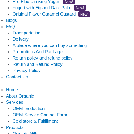
Pro Plus Drinking Yogurt
New!
Yogurt with Fig and Date Palm
New!
Original Flavor Caramel Custard
New!
Blogs
FAQ
Transportation
Delivery
A place where you can buy something
Promotions And Packages
Return policy and refund policy
Return and Refund Policy
Privacy Policy
Contact Us
Home
About Organic
Services
OEM production
OEM Service Contact Form
Cold store & Fulfillment
Products
Organic Milk