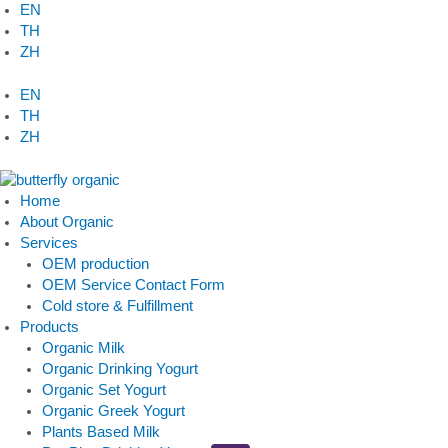
Skip
EN
to
TH
content
ZH
EN
TH
ZH
Home
About Organic
Services
OEM production
OEM Service Contact Form
Cold store & Fulfillment
Products
Organic Milk
Organic Drinking Yogurt
Organic Set Yogurt
Organic Greek Yogurt
Plants Based Milk