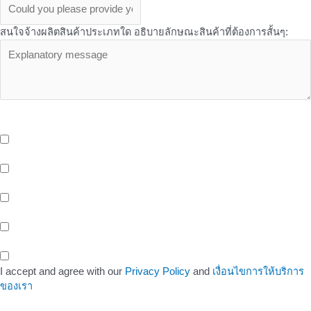
สนใจจ้างผลิตสินค้าประเภทใด อธิบายลักษณะสินค้าที่ต้องการสั้นๆ:
OEM Services - บริการเพิ่มเติมเที่ยวกับ OEM จาก Butterfly ที่คุณอาจ
สนใจ
บริการจัดเก็บและกระจายสินค้า (Storage And Delivery) ด้วยระบบ
Cold Storage พร้อมรถขนส่งห้องเย็น และ EV Blike Delivery
บริการให้เช่าพื้นที่หน้าร้าน (Healthy Shop/Cafe) Support สังคมรัก
สุขภาพของขาว OEM
บริการพื้นที่สำนักงานให้เช่า (Office Space) ติดรถไฟฟ้าสายสีเหลือง
สถานีศรีนครินทร์ 38
พื้นที่ทำงานสำหรับคนรุ่นใหม่ (Co-Working Space) สำหรับกลุ่มคน
ทำงาน เพื่อเพิ่มโอกาสในทางธุรกิจ
I accept and agree with our
Privacy Policy
and
เงื่อนไขการให้บริการ
ของเรา