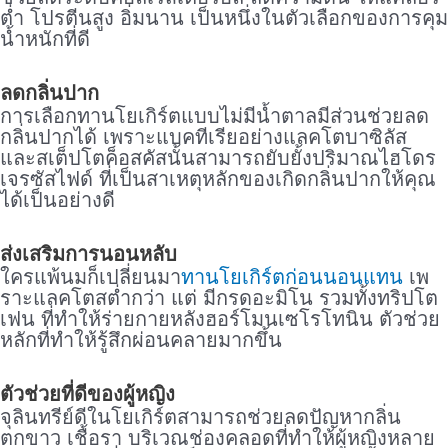
ต่ำ โปรตีนสูง อิ่มนาน เป็นหนึ่งในตัวเลือกของการคุม
น้ำหนักที่ดี
ลดกลิ่นปาก
การเลือกทานโยเกิร์ตแบบไม่มีน้ำตาลมีส่วนช่วยลด
กลิ่นปากได้ เพราะแบคทีเรียอย่างแลคโตบาซิลัส
และสเต็ปโตค็อสคัสนั้นสามารถยับยั้งปริมาณไฮโดร
เจรซัสไฟด์ ที่เป็นสาเหตุหลักของเกิดกลิ่นปากให้คุณ
ได้เป็นอย่างดี
ส่งเสริมการนอนหลับ
ใครแพ้นมก็เปลี่ยนมา
ทานโยเกิร์ตก่อนนอนแทน
เพ
ราะแลคโตสต่ำกว่า แต่ มีกรดอะมิโน รวมทั้งทริปโต
เฟน ที่ทำให้ร่ายกายหลังฮอร์โมนเซโรโทนิน ตัวช่วย
หลักที่ทำให้รู้สึกผ่อนคลายมากขึ้น
ตัวช่วยที่ดีของผู้หญิง
จุลินทรีย์ดีในโยเกิร์ตสามารถช่วยลดปัญหากลิ่น
ตกขาว เชื้อรา บริเวณช่องคลอดที่ทำให้ผู้หญิงหลาย