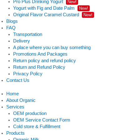
Pro Plus Drinking Yogurt
New!
Yogurt with Fig and Date Palm
New!
Original Flavor Caramel Custard
New!
Blogs
FAQ
Transportation
Delivery
A place where you can buy something
Promotions And Packages
Return policy and refund policy
Return and Refund Policy
Privacy Policy
Contact Us
Home
About Organic
Services
OEM production
OEM Service Contact Form
Cold store & Fulfillment
Products
Organic Milk