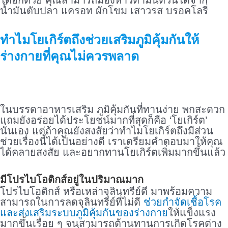
ได้อีกด้วย คุณสามารถมองหาวิตามินตัวนี้ได้จาก
น้ำมันตับปลา แครอท ผักโขม เสาวรส บรอคโลรี่
ทำไมโยเกิร์ตถึงช่วยเสริมภูมิคุ้มกันให้
ร่างกายที่คุณไม่ควรพลาด
ในบรรดาอาหารเสริม ภูมิคุ้มกันที่ทานง่าย พกสะดวก
แถมยังอร่อยได้ประโยชน์มากที่สุดก็คือ ‘โยเกิร์ต’
นั่นเอง แต่ถ้าคุณยังสงสัยว่าทำไมโยเกิร์ตถึงมีส่วน
ช่วยเรื่องนี้ได้เป็นอย่างดี เราเตรียมคำตอบมาให้คุณ
ได้คลายสงสัย และอยากทานโยเกิร์ตเพิ่มมากขึ้นแล้ว
มีโปรไบโอติกส์อยู่ในปริมาณมาก
โปรไบโอติกส์ หรือเหล่าจุลินทรีย์ดี มาพร้อมความ
สามารถในการลดจุลินทรีย์ที่ไม่ดี
ช่วยกำจัดเชื้อโรค
และส่งเสริมระบบภูมิคุ้มกันของร่างกาย
ให้แข็งแรง
มากขึ้นเรื่อย ๆ จนสามารถต้านทานการเกิดโรคต่าง