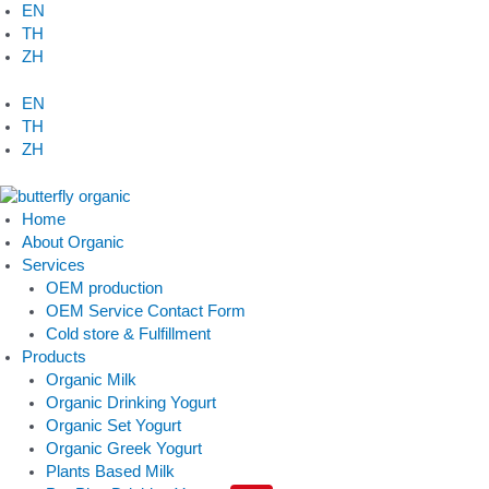
Skip
EN
to
TH
content
ZH
EN
TH
ZH
Home
About Organic
Services
OEM production
OEM Service Contact Form
Cold store & Fulfillment
Products
Organic Milk
Organic Drinking Yogurt
Organic Set Yogurt
Organic Greek Yogurt
Plants Based Milk