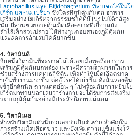
ขาดไม่ได้ โดยเฉพาะในตระกูลดังอย่าง
Lactobacillus และ Bifidobacterium ที่พบเจอได้ในโย
เกิร์ต และนมเปรี้ยว
ซึ่งใครที่ภูมิคุ้มกันตก อาหาร
เสริมอย่างโยเกิร์ตจากธรรมชาติที่มีโปรไบโติกส์สูง
นั้น มีส่วนช่วยกระตุ้นเม็ดเลือดขาดที่เยื้อบุผนัง
ลำไส้เล็กส่วนปลาย ให้ทำงานตอบสนองภูมิคุ้มกัน
และลดการอักเสบได้ดีมากขึ้น
4. วิตามินดี
อีกหนึ่งวิตามินที่จะขาดไม่ได้เลยเมื่อพูดถึงอาหาร
เสริมภูมิคุ้มกันบกพร่อง เพราะมีความสามารถในการ
ช่วยสร้างสารแคทเธลิซิดิน เพื่อทำให้เม็ดเลือดขาด
ขยันทำงานมากขึ้น ต่อสู้โรคได้เก่งขึ้น ดังนั้นลองตื่น
เช้าอีกสักนิด ตากแดดอ่อน ๆ ไปพร้อมกับการหยิบโย
เกิร์ตมาทานบอกเลยว่าร่างกายจะได้รับการส่งเสริม
ระบบภูมิคุ้มกันอย่างมีประสิทธิภาพแน่นอน
5. วิตามินเอ
สำหรับวิตามินตัวนี้บอกเลยว่าเป็นตัวช่วยสำคัญใน
การสร้างเม็ดเลือดขาว และยังเพิ่มความแข็งแรงให้