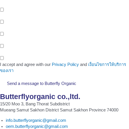
สนใจ
บริการจัดเก็บและกระจายสินค้า (Storage And Delivery) ด้วยระบบ
Cold Storage พร้อมรถขนส่งห้องเย็น และ EV Blike Delivery
บริการให้เช่าพื้นที่หน้าร้าน (Healthy Shop/Cafe) Support สังคมรัก
สุขภาพของขาว OEM
บริการพื้นที่สำนักงานให้เช่า (Office Space) ติดรถไฟฟ้าสายสีเหลือง
สถานีศรีนครินทร์ 38
พื้นที่ทำงานสำหรับคนรุ่นใหม่ (Co-Working Space) สำหรับกลุ่มคน
ทำงาน เพื่อเพิ่มโอกาสในทางธุรกิจ
I accept and agree with our
Privacy Policy
and
เงื่อนไขการให้บริการ
ของเรา
Send a message to Butterfly Organic
Butterflyorganic co.,ltd.
15/20 Moo 3, Bang Thorat Subdistrict
Mueang Samut Sakhon District Samut Sakhon Province 74000
info.butterflyorganic@gmail.com
oem.butterflyorganic@gmail.com