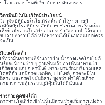
ๆ โดยเฉพาะโรคที่เกี่ยวกับทางเดินอาหาร
วิตามินบีในโยเกิร์ตมีประโยชน์
วิตามินบีที่มีอยู่ในโยเกิร์ตนั้น ทำให้ร่างกายมี
ภูมิคุ้มกันโรคที่มีประสิทธิภาพ ช่วยในการสร้างเม็ด
เลือด เมื่อทานโยเกิร์ตเป็นประจำยังช่วยทำให้ระบบ
ขับถ่ายทำงานได้ดี หรือทำงานได้เป็นปกติแบบที่ควร
จะเป็น
มีแลคโตสต่ำ
เชื่อว่ามีหลายคนที่ร่างกายย่อยน้ำตาลแลคโตสไม่ดี
หรือจะนิยามง่าย ๆ ว่าแพ้นมวัว การหันมาทานโย
เกิร์ตช่วยแก้ปัญหานี้ได้ เพราะมาพร้อมปริมาณแลค
โตสที่ต่ำ แต่มีกรดแลกทิต, เปปไทด์, กรดอะมิโน
อิสระ และกรดไขมันอิสระ สูงกว่า ทำให้โยเกิร์ต
สามารถกระตุ้นระบบภูมิคุ้มกันได้ดีนั่นเอง
ร่างกายดูดซึมได้ดี
การทานโยเกิร์ตเข้าไปนั้นมีส่วนช่วยเพิ่มการแบ่งตัว