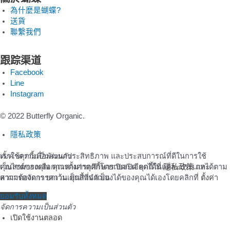
為什麼是蝴蝶?
送貨
聯繫我們
跟踪渠道
Facebook
Line
Instagram
© 2022 Butterfly Organic.
隱私政策
เราใช้คุกกี้เพื่อพัฒนาประสิทธิภาพ และประสบการณ์ที่ดีในการใช้
ตั้งค่าความเป็นส่วนตัว
เว็บไซต์ของคุณ คุณสามารถศึกษารายละเอียดได้ที่
คุณสามารถเลือกการตั้งค่าคุกกี้โดยเปิด/ปิด คุกกี้ในแต่ละประเภทได้ตาม
隱私政策
และ
สามารถจัดการความเป็นส่วนตัวเองได้ของคุณได้เองโดยคลิกที่
ความต้องการ ยกเว้น คุกกี้ที่จำเป็น
ตั้งค่า
ยอมรับ
ยอมรับทั้งหมด
จัดการความเป็นส่วนตัว
เปิดใช้งานตลอด