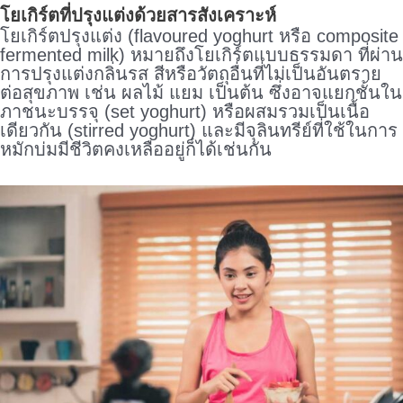
โยเกิร์ตที่ปรุงแต่งด้วยสารสังเคราะห์
โยเกิร์ตปรุงแต่ง (flavoured yoghurt หรือ composite
fermented milk) หมายถึงโยเกิร์ตแบบธรรมดา ที่ผ่าน
การปรุงแต่งกลิ่นรส สีหรือวัตถุอื่นที่ไม่เป็นอันตราย
ต่อสุขภาพ เช่น ผลไม้ แยม เป็นต้น ซึ่งอาจแยกชั้นใน
ภาชนะบรรจุ (set yoghurt) หรือผสมรวมเป็นเนื้อ
เดียวกัน (stirred yoghurt) และมีจุลินทรีย์ที่ใช้ในการ
หมักบ่มมีชีวิตคงเหลืออยู่ก็ได้เช่นกัน