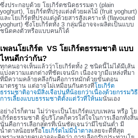
ซึ่งประกอบด้วย โยเกิร์ตชนิดธรรมดา (plain
yoghurt), โยเกิร์ตที่ปรุงแต่งด้วยผลไม้ (fruit yoghurt)
และโยเกิร์ตที่ปรุงแต่งด้วยสารสังเคราะห์ (flavoured
yoghurt) ซึ่งโยเกิร์ตทั้ง 3 กลุ่มนี้อาจจะผลิตเป็นแบบ
ชนิดคงตัวหรือแบบคนก็ได้
เพลนโยเกิร์ต VS
โยเกิร์ตธรรมชาติ
แบบ
ไหนดีกว่ากัน?
ทุกคนอาจเห็นแล้วว่าโยเกิร์ตทั้ง 2 ชนิดนี้ไม่ได้มีเส้น
แบ่งความแตกต่างที่ชัดเจนนัก เนื่องจากมีแหล่งที่มา
ที่มีความคล้ายคลึงกันคือการหมักด้วยขั้นตอน
มาตรฐาน แต่อาจไม่เหมือนกันตรงที่
โยเกิร์ต
ธรรมชาติอาจมีสิ่งเจือปนที่น้อยกว่าเนื่องด้วยกรรมวิธี
การเลี้ยงแบบธรรมชาติตั้งแต่วัวที่ให้นม
นั่นเอง
อย่างไรก็ตาม ไม่ว่าจะเป็นโยเกิร์ตแบบเพลน หรือ โย
เกิร์ตธรรมชาติ ผู้บริโภคก็ควรใส่ใจในการเลือกทั้งสิ้น
นั่นคือการเลือกสูตรที่เน้นชัดเจนว่ามีไขมันต่ำ มี
น้ำตาลน้อยหรือ
โยเกิร์ตไม่มีน้ำตาล
เลยจะดีที่สุด
เพราะหลายคนอาจจะคิดว่า การเลือกรับประทานโย