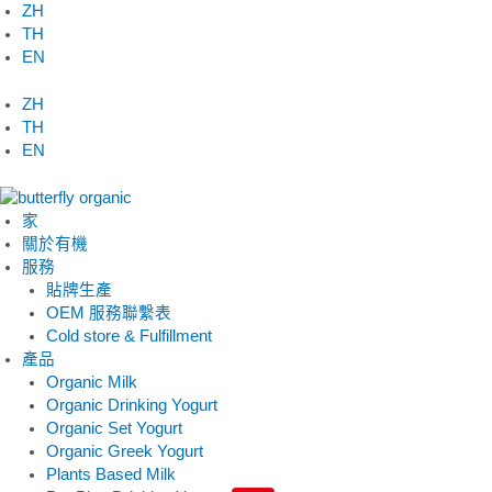
跳
ZH
至
TH
内
EN
容
ZH
TH
EN
家
關於有機
服務
貼牌生產
OEM 服務聯繫表
Cold store & Fulfillment
產品
Organic Milk
Organic Drinking Yogurt
Organic Set Yogurt
Organic Greek Yogurt
Plants Based Milk