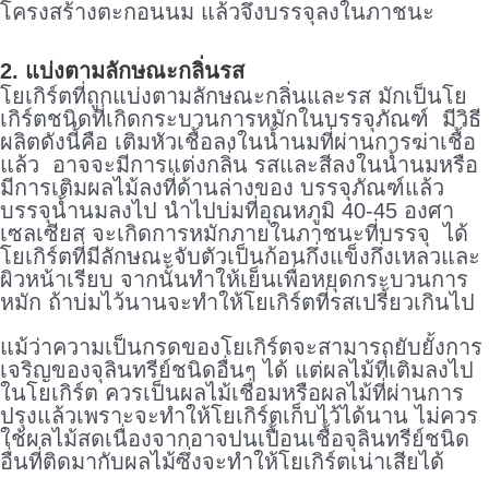
โครงสร้างตะกอนนม แล้วจึงบรรจุลงในภาชนะ
2. แบ่งตามลักษณะกลิ่นรส
โยเกิร์ตที่ถูกแบ่งตามลักษณะกลิ่นและรส มักเป็นโย
เกิร์ตชนิดที่เกิดกระบวนการหมักในบรรจุภัณฑ์ มีวิธี
ผลิตดังนี้คือ เติมหัวเชื้อลงในน้ำนมที่ผ่านการฆ่าเชื้อ
แล้ว อาจจะมีการแต่งกลิ่น รสและสีลงในน้ำนมหรือ
มีการเติมผลไม้ลงที่ด้านล่างของ บรรจุภัณฑ์แล้ว
บรรจุน้ำนมลงไป นำไปบ่มที่อุณหภูมิ 40-45 องศา
เซลเซียส จะเกิดการหมักภายในภาชนะที่บรรจุ ได้
โยเกิร์ตที่มีลักษณะจับตัวเป็นก้อนกึ่งแข็งกึ่งเหลวและ
ผิวหน้าเรียบ จากนั้นทำให้เย็นเพื่อหยุดกระบวนการ
หมัก ถ้าบ่มไว้นานจะทำให้โยเกิร์ตที่รสเปรี้ยวเกินไป
แม้ว่าความเป็นกรดของโยเกิร์ตจะสามารถยับยั้งการ
เจริญของจุลินทรีย์ชนิดอื่นๆ ได้ แต่ผลไม้ที่เติมลงไป
ในโยเกิร์ต ควรเป็นผลไม้เชื่อมหรือผลไม้ที่ผ่านการ
ปรุงแล้วเพราะจะทำให้โยเกิร์ตเก็บไว้ได้นาน ไม่ควร
ใช้ผลไม้สดเนื่องจากอาจปนเปื้อนเชื้อจุลินทรีย์ชนิด
อื่นที่ติดมากับผลไม้ซึ่งจะทำให้โยเกิร์ตเน่าเสียได้