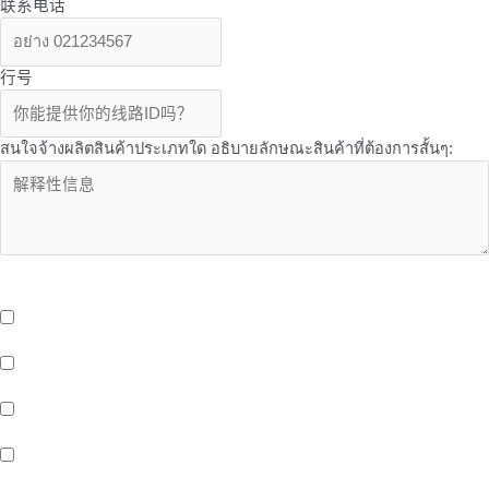
联系电话
行号
สนใจจ้างผลิตสินค้าประเภทใด อธิบายลักษณะสินค้าที่ต้องการสั้นๆ:
OEM Services - บริการเพิ่มเติมเที่ยวกับ OEM จาก Butterfly ที่คุณอาจ
สนใจ
บริการจัดเก็บและกระจายสินค้า (Storage And Delivery) ด้วยระบบ
Cold Storage พร้อมรถขนส่งห้องเย็น และ EV Blike Delivery
บริการให้เช่าพื้นที่หน้าร้าน (Healthy Shop/Cafe) Support สังคมรัก
สุขภาพของขาว OEM
บริการพื้นที่สำนักงานให้เช่า (Office Space) ติดรถไฟฟ้าสายสีเหลือง
สถานีศรีนครินทร์ 38
พื้นที่ทำงานสำหรับคนรุ่นใหม่ (Co-Working Space) สำหรับกลุ่มคน
ทำงาน เพื่อเพิ่มโอกาสในทางธุรกิจ