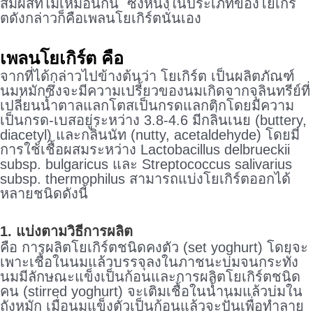
สัมผัสที่ไม่เหมือนกัน ซึ่งหนึ่งในประเภทของโยเกิร์
ตดังกล่าวก็คือเพลนโยเกิร์ตนั่นเอง
เพลนโยเกิร์ต คือ
จากที่ได้กล่าวไปข้างต้นว่า โยเกิร์ต เป็นผลิตภัณฑ์
นมหมักซึ่งจะมีความเปรี้ยวของนมเกิดจากจุลินทรีย์ที่
เปลี่ยนน้ำตาลแลกโตสเป็นกรดแลกติกโดยมีความ
เป็นกรด-เบสอยู่ระหว่าง 3.8-4.6 มีกลิ่นเนย (buttery,
diacetyl) และกลิ่นนัท (nutty, acetaldehyde) โดยมี
การใช้เชื้อผสมระหว่าง Lactobacillus delbrueckii
subsp. bulgaricus และ Streptococcus salivarius
subsp. thermophilus สามารถแบ่งโยเกิร์ตออกได้
หลายชนิดดังนี้
1. แบ่งตามวิธีการผลิต
คือ การผลิตโยเกิร์ตชนิดคงตัว (set yoghurt) โดยจะ
เพาะเชื้อในนมแล้วบรรจุลงในภาชนะบ่มจนกระทั่ง
นมมีลักษณะแข็งเป็นก้อนและการผลิตโยเกิร์ตชนิด
คน (stirred yoghurt) จะเติมเชื้อในน้ำนมแล้วบ่มใน
ถังหมัก เมื่อนมแข็งตัวเป็นก้อนแล้วจะปั่นเพื่อทำลาย