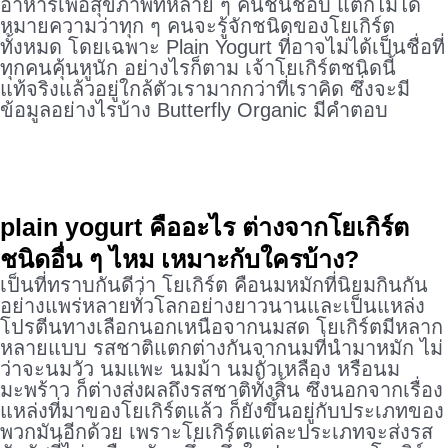
อาหารเพื่อสุขภาพที่หลาย ๆ คนชื่นชอบ แต่ก็ไม่ได้
หมายความว่าทุก ๆ คนจะรู้จักชนิดของโยเกิร์ต
ทั้งหมด โดยเฉพาะ Plain Yogurt ที่อาจไม่ได้เป็นชื่อที่
ทุกคนคุ้นหูนัก อย่างไรก็ตาม เจ้าโยเกิร์ตชนิดนี้
แท้จริงแล้วอยู่ใกล้ตัวเรามากกว่าที่เราคิด ซึ่งจะมี
ข้อมูลอย่างไรบ้าง Butterfly Organic มีคำตอบ
plain yogurt คืออะไร ต่างจากโยเกิร์ต
ชนิดอื่น ๆ ไหม เหมาะกับใครบ้าง?
เป็นที่ทราบกันดีว่า โยเกิร์ต คือนมหมักที่นิยมกินกัน
อย่างแพร่หลายทั่วโลกอย่างยาวนานและเป็นแหล่ง
โปรตีนทางเลือกนอกเหนือจากนมสด โยเกิร์ตมีหลาก
หลายแบบ รสชาติแตกต่างกันจากนมที่นำมาหมัก ไม่
ว่าจะนมวัว นมแพะ นมม้า นมถั่วเหลือง หรือนม
มะพร้าว ก็ต่างส่งผลถึงรสชาติทั้งสิ้น ซึ่งนอกจากเรื่อง
แหล่งที่มาของโยเกิร์ตแล้ว ก็ยังขึ้นอยู่กับประเภทของ
พวกมันอีกด้วย เพราะโยเกิร์ตแต่ละประเภทจะส่งรส