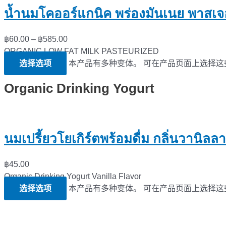
น้ำนมโคออร์แกนิค พร่องมันเนย พาสเจอ
฿
60.00
–
฿
585.00
ORGANIC LOW FAT MILK PASTEURIZED
选择选项
本产品有多种变体。 可在产品页面上选择这
Organic Drinking Yogurt
นมเปรี้ยวโยเกิร์ตพร้อมดื่ม กลิ่นวานิลล
฿
45.00
Organic Drinking Yogurt Vanilla Flavor
选择选项
本产品有多种变体。 可在产品页面上选择这