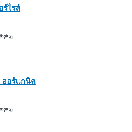
ร์ไรส์
些选项
า ออร์แกนิค
些选项