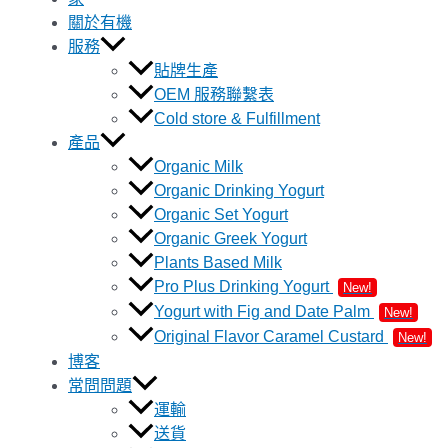
關於有機
服務
貼牌生產
OEM 服務聯繫表
Cold store & Fulfillment
產品
Organic Milk
Organic Drinking Yogurt
Organic Set Yogurt
Organic Greek Yogurt
Plants Based Milk
Pro Plus Drinking Yogurt
New!
Yogurt with Fig and Date Palm
New!
Original Flavor Caramel Custard
New!
博客
常問問題
運輸
送貨