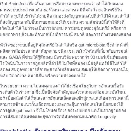
Gut-Brain Axis คือเส้นทางการสื่อสารสองทางระหว่างลำไส้กับสมอง
ผ่านระบบประสาทเวกัส ฮอร์โมน และสารเคมีที่ผลิตโดยจุลินทรีย์ใน
ลำไส้ สรุปให้เข้าใจได้ง่ายคือ สมองส่งสัญญาณลงไปที่ลำไส้ได้ และลำไส้
ก็ส่งสัญญาณกลับขึ้นมาบอกสมองได้เช่นกัน ความสัมพันธ์นี้ทำให้สิ่งที่
เกิดในลำไส้ ไม่ว่าจะเป็นการอักเสบ ความสมดุลของจุลินทรีย์ หรือการ
ย่อยอาหาร ล้วนสะท้อนกลับไปที่อารมณ์ สมาธิ และการทำงานของสมอง
หัวใจของระบบนี้อยู่ที่จุลินทรีย์ในลำไส้หรือ gut microbiota ซึ่งทำหน้าที่
ผลิตสารสื่อประสาทสำคัญหลายชนิด เช่น เซโรโทนินที่เกี่ยวกับอารมณ์
และ GABA ที่ช่วยให้รู้สึกสงบ มีงานวิจัยพบว่ากว่า 90 เปอร์เซ็นต์ของเซ
โรโทนินในร่างกายถูกผลิตที่ลำไส้ ไม่ใช่ที่สมอง เมื่อจุลินทรีย์ดีในลำไส้
ลดลง สมดุลของสารสื่อประสาทก็เปลี่ยนตาม ส่งผลให้เกิดอาการนอนไม่
หลับ วิตกกังวล สมาธิสั้น หรือความจำถดถอยได้
ในระยะยาว ความไม่สมดุลของลำไส้ยังเชื่อมโยงกับการอักเสบเรื้อรัง
ระดับต่ำในร่างกาย ซึ่งเป็นปัจจัยสำคัญของโรคสมองเสื่อมและอัลไซเม
อร์ เมื่อผนังลำไส้รั่วและสารอักเสบเล็ดลอดเข้าสู่กระแสเลือด สารเหล่านี้
สามารถข้ามแนวกั้นเลือดสมองและกระตุ้นการอักเสบในเนื้อสมองได้
การดูแล gut health จึงไม่ใช่แค่เรื่องของระบบย่อย แต่เป็นรากฐานของ
การมีสมองที่คมชัดและสุขภาพจิตที่มั่นคงตามแนวคิด Longevity