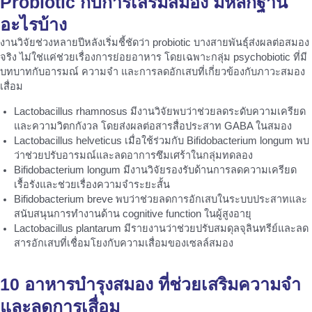
Probiotic กับการเสริมสมอง มีหลักฐาน
อะไรบ้าง
งานวิจัยช่วงหลายปีหลังเริ่มชี้ชัดว่า probiotic บางสายพันธุ์ส่งผลต่อสมอง
จริง ไม่ใช่แค่ช่วยเรื่องการย่อยอาหาร โดยเฉพาะกลุ่ม psychobiotic ที่มี
บทบาทกับอารมณ์ ความจำ และการลดอักเสบที่เกี่ยวข้องกับภาวะสมอง
เสื่อม
Lactobacillus rhamnosus มีงานวิจัยพบว่าช่วยลดระดับความเครียด
และความวิตกกังวล โดยส่งผลต่อสารสื่อประสาท GABA ในสมอง
Lactobacillus helveticus เมื่อใช้ร่วมกับ Bifidobacterium longum พบ
ว่าช่วยปรับอารมณ์และลดอาการซึมเศร้าในกลุ่มทดลอง
Bifidobacterium longum มีงานวิจัยรองรับด้านการลดความเครียด
เรื้อรังและช่วยเรื่องความจำระยะสั้น
Bifidobacterium breve พบว่าช่วยลดการอักเสบในระบบประสาทและ
สนับสนุนการทำงานด้าน cognitive function ในผู้สูงอายุ
Lactobacillus plantarum มีรายงานว่าช่วยปรับสมดุลจุลินทรีย์และลด
สารอักเสบที่เชื่อมโยงกับความเสื่อมของเซลล์สมอง
10 อาหารบำรุงสมอง ที่ช่วยเสริมความจำ
และลดการเสื่อม