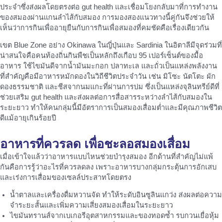
ประจำซึ่งส่งผลโดยตรงต่อ gut health และเชื่อมโยงกลับมาที่การทำงาน
ของสมองผ่านแกนลำไส้กับสมอง การมองสองแนวทางนี้คู่กันจึงช่วยให้
เห็นว่าการกินเพื่ออายุยืนกับการกินเพื่อสมองที่คมชัดคือเรื่องเดียวกัน
เขต Blue Zone อย่าง Okinawa ในญี่ปุ่นและ Sardinia ในอิตาลีมีจุดร่วมที่
น่าสนใจคือคนท้องถิ่นกินพืชเป็นหลักถึงเกือบ 95 เปอร์เซ็นต์ของมื้อ
อาหาร ใช้ไขมันดีจากน้ำมันมะกอก ปลาทะเล และถั่วเป็นแหล่งพลังงาน
ที่สำคัญคือมีอาหารหมักดองในวิถีชีวิตประจำวัน เช่น มิโซะ นัตโตะ ผัก
ดองธรรมชาติ และชีสจากนมแกะที่ผ่านการบ่ม ซึ่งเป็นแหล่งจุลินทรีย์ดีที่
ช่วยเสริม gut health และส่งผลต่อการสื่อสารระหว่างลำไส้กับสมองใน
ระยะยาว ทำให้คนกลุ่มนี้มีอัตราการเป็นสมองเสื่อมต่ำและมีคุณภาพชีวิต
ดีแม้อายุเกินร้อยปี
อาหารที่ควรลด เพื่อชะลอสมองเสื่อม
เมื่อเข้าใจแล้วว่าอาหารแบบไหนช่วยบำรุงสมอง อีกด้านที่สำคัญไม่แพ้
กันคือการรู้ว่าอะไรที่ควรลดลง เพราะอาหารบางกลุ่มกระตุ้นการอักเสบ
และเร่งการเสื่อมของเซลล์ประสาทโดยตรง
น้ำตาลและเครื่องดื่มหวานจัด ทำให้ระดับอินซูลินแกว่ง ส่งผลต่อความ
จำระยะสั้นและเพิ่มความเสี่ยงสมองเสื่อมในระยะยาว
ไขมันทรานส์จากเบเกอรีอุตสาหกรรมและของทอดซ้ำ รบกวนเยื่อหุ้ม