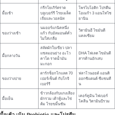
กรีกโยเกิร์ตราด
โพรไบโอติก โปรตีน
มื้อเช้า
บลูเบอร์รี โรยเมล็ด
โอเมก้า 3 แอนโทไซ
เจียและวอลนัท
ยานิน
นมออร์แกนิคหนึ่ง
วิตามินอี ไขมันดี
ของว่างเช้า
แก้ว กับอัลมอนด์คั่ว
แคลเซียม
ไม่ใส่เกลือ
สลัดผักใบเขียว ปลา
แซลมอนย่าง อะโว
DHA โฟเลต ไขมันดี
มื้อกลางวัน
คาโด ราดน้ำมัน
สารต้านอักเสบ
มะกอก
ดาร์กช็อกโกแลต 70
ฟลาโวนอยด์ แอนติ
ของว่างบ่าย
เปอร์เซ็นต์ กับโกจิ
ออกซิแดนต์ ซีแซนที
เบอร์รี
น
ข้าวกล้องกับแกงเลียง
เคอร์คูมิน ไฟเบอร์
มื้อเย็น
ผักรวม เต้าหู้และไข่
โคลีน วิตามินบีรวม
ต้ม โรยขมิ้นชัน
มื้อเช้า เน้น Probiotic และโปรตีน