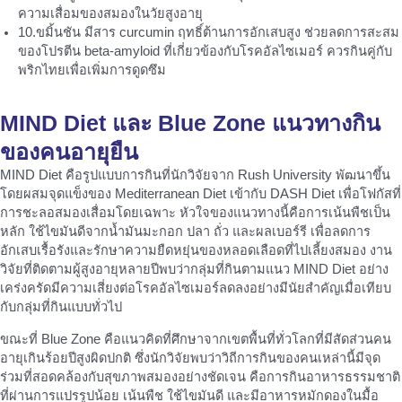
ความเสื่อมของสมองในวัยสูงอายุ
10.ขมิ้นชัน มีสาร curcumin ฤทธิ์ต้านการอักเสบสูง ช่วยลดการสะสม
ของโปรตีน beta-amyloid ที่เกี่ยวข้องกับโรคอัลไซเมอร์ ควรกินคู่กับ
พริกไทยเพื่อเพิ่มการดูดซึม
MIND Diet และ Blue Zone แนวทางกิน
ของคนอายุยืน
MIND Diet คือรูปแบบการกินที่นักวิจัยจาก Rush University พัฒนาขึ้น
โดยผสมจุดแข็งของ Mediterranean Diet เข้ากับ DASH Diet เพื่อโฟกัสที่
การชะลอสมองเสื่อมโดยเฉพาะ หัวใจของแนวทางนี้คือการเน้นพืชเป็น
หลัก ใช้ไขมันดีจากน้ำมันมะกอก ปลา ถั่ว และผลเบอร์รี เพื่อลดการ
อักเสบเรื้อรังและรักษาความยืดหยุ่นของหลอดเลือดที่ไปเลี้ยงสมอง งาน
วิจัยที่ติดตามผู้สูงอายุหลายปีพบว่ากลุ่มที่กินตามแนว MIND Diet อย่าง
เคร่งครัดมีความเสี่ยงต่อโรคอัลไซเมอร์ลดลงอย่างมีนัยสำคัญเมื่อเทียบ
กับกลุ่มที่กินแบบทั่วไป
ขณะที่ Blue Zone คือแนวคิดที่ศึกษาจากเขตพื้นที่ทั่วโลกที่มีสัดส่วนคน
อายุเกินร้อยปีสูงผิดปกติ ซึ่งนักวิจัยพบว่าวิถีการกินของคนเหล่านี้มีจุด
ร่วมที่สอดคล้องกับสุขภาพสมองอย่างชัดเจน คือการกินอาหารธรรมชาติ
ที่ผ่านการแปรรูปน้อย เน้นพืช ใช้ไขมันดี และมีอาหารหมักดองในมื้อ