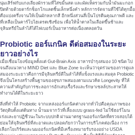
นุ่มเสิร์ฟกับแกงเลียงผักรวมที่ใส่ขมิ้นสด และผัดเห็ดรวมกับน้ำมันมะกอก
ปิดท้ายด้วยดาร์กช็อกโกแลตชิ้นเล็กหนึ่งคำ หลักการจัดจานที่ใช้ได้ทุกมื้อ
คือแบ่งครึ่งจานให้เป็นผักหลากสี อีกหนึ่งส่วนสี่เป็นโปรตีนคุณภาพดี และ
ที่เหลือเป็นคาร์โบไฮเดรตเชิงซ้อน เพื่อให้น้ำตาลในเลือดขึ้นช้าและ
จุลินทรีย์ในลำไส้ได้ไฟเบอร์เป็นอาหารต่อเนื่องตลอดวัน
Probiotic ออร์แกนิค ดีต่อสมองในระยะ
ยาวอย่างไร
เมื่อเชื่อมโยงข้อมูลตั้งแต่ Gut-Brain Axis อาหารบำรุงสมอง 10 ชนิด ไป
จนถึงแนวทาง MIND Diet และ Blue Zone จะเห็นว่าจุดร่วมของการดูแล
สมองระยะยาวคือการมีจุลินทรีย์ดีในลำไส้ที่แข็งแรงและสมดุล Probiotic
จึงเป็นโครงสร้างพื้นฐานของสุขภาพสมองตามแนวคิด Longevity ที่ให้
ความสำคัญกับการชะลอการอักเสบเรื้อรังและรักษาเซลล์ประสาทให้
ทำงานได้ดีในระยะยาว
สิ่งที่ทำให้ Probiotic จากแหล่งออร์แกนิคต่างจากทั่วไปคือคุณภาพของ
วัตถุดิบตั้งแต่ต้นทาง น้ำนมจากวัวที่เลี้ยงแบบ grass-fed ไม่ใช้ฮอร์โมน
เร่งและยาปฏิชีวนะในระบบปกติ ผ่านมาตรฐานออร์แกนิคที่ตรวจสอบได้
ย่อมให้จุลินทรีย์ที่สะอาดและปลอดภัยกว่าในการบริโภคต่อเนื่อง การ
เลือกโยเกิร์ตและนมออร์แกนิคที่มีเครื่องหมายรับรองอย่าง USDA