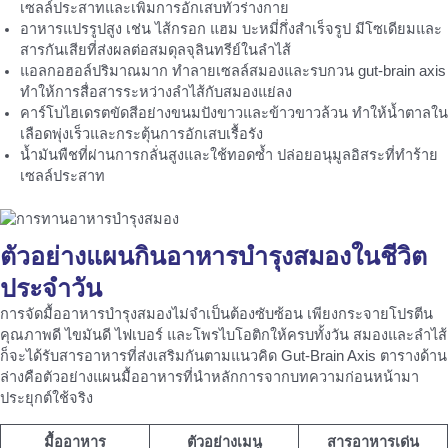
เซลล์ประสาทและเพิ่มการอักเสบทั่วร่างกาย
อาหารแปรรูปสูง เช่น ไส้กรอก แฮม บะหมี่กึ่งสำเร็จรูป มีโซเดียมและ
สารกันเสียที่ส่งผลต่อสมดุลจุลินทรีย์ในลำไส้
แอลกอฮอล์ปริมาณมาก ทำลายเซลล์สมองและรบกวน gut-brain axis
ทำให้การสื่อสารระหว่างลำไส้กับสมองแย่ลง
คาร์โบไฮเดรตขัดสีอย่างขนมปังขาวและข้าวขาวล้วน ทำให้น้ำตาลใน
เลือดพุ่งเร็วและกระตุ้นการอักเสบเรื้อรัง
น้ำมันพืชที่ผ่านการกลั่นสูงและใช้ทอดซ้ำ ปล่อยอนุมูลอิสระที่ทำร้าย
เซลล์ประสาท
ตัวอย่างแผนกินอาหารบำรุงสมองในชีวิต
ประจำวัน
การจัดมื้ออาหารบำรุงสมองไม่จำเป็นต้องซับซ้อน เพียงกระจายโปรตีน
คุณภาพดี ไขมันดี ไฟเบอร์ และโพรไบโอติกให้ครบทั้งวัน สมองและลำไส้
ก็จะได้รับสารอาหารที่ส่งเสริมกันตามแนวคิด Gut-Brain Axis ตารางด้าน
ล่างคือตัวอย่างแผนมื้ออาหารที่นำหลักการจากบทความก่อนหน้ามา
ประยุกต์ใช้จริง
มื้ออาหาร
ตัวอย่างเมนู
สารอาหารเด่น