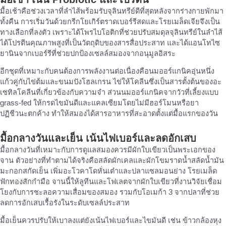
มื้อเช้าคือช่วงเวลาที่ลำไส้พร้อมรับจุลินทรีย์ดีที่สุดหลังจากร่างกายพักมา
ทั้งคืน การเริ่มวันด้วยกรีกโยเกิร์ตราดเบอร์รีสดและโรยเมล็ดเจียจึงเป็น
ทางเลือกที่ลงตัว เพราะได้โพรไบโอติกที่ช่วยปรับสมดุลจุลินทรีย์ในลำไส้
ได้โปรตีนคุณภาพสูงที่เป็นวัตถุดิบของสารสื่อประสาท และได้แอนโทไซ
ยานินจากเบอร์รีที่ช่วยปกป้องเซลล์สมองจากอนุมูลอิสระ
อีกชุดที่เหมาะกับคนต้องการพลังงานต่อเนื่องคือนมออร์แกนิคอุ่นหนึ่ง
แก้วคู่กับไข่ต้มและขนมปังโฮลเกรน ไข่ให้โคลีนซึ่งเป็นสารตั้งต้นของอะ
เซทิลโคลีนที่เกี่ยวข้องกับความจำ ส่วนนมออร์แกนิคจากวัวที่เลี้ยงแบบ
grass-fed ให้กรดไขมันดีและแคลเซียมโดยไม่มีฮอร์โมนหรือยา
ปฏิชีวนะตกค้าง ทำให้สมองได้สารอาหารที่สะอาดตั้งแต่มื้อแรกของวัน
มื้อกลางวันและเย็น เน้นไฟเบอร์และลดอักเสบ
มื้อกลางวันที่เหมาะกับการดูแลสมองควรมีผักใบเขียวเป็นพระเอกของ
จาน ตัวอย่างที่ทำตามได้จริงคือสลัดผักเคลและผักโขมราดน้ำสลัดน้ำมัน
มะกอกสกัดเย็น เพิ่มอะโวคาโดหั่นเต๋าและปลาแซลมอนย่าง โรยเมล็ด
ฟักทองสักกำมือ จานนี้ให้ลูทีนและโฟเลตจากผักใบเขียวที่งานวิจัยเชื่อม
โยงกับการชะลอความเสื่อมของสมอง รวมกับโอเมก้า 3 จากปลาที่ช่วย
ลดการอักเสบเรื้อรังในระดับเซลล์ประสาท
มื้อเย็นควรปรับให้เบาลงแต่ยังเน้นไฟเบอร์และไขมันดี เช่น ข้าวกล้องหุง