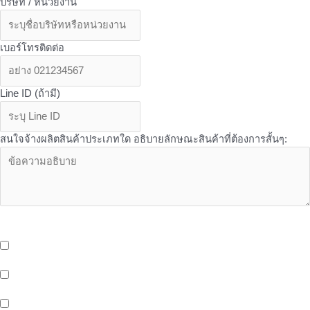
บริษัท / หน่วยงาน
เบอร์โทรติดต่อ
Line ID (ถ้ามี)
สนใจจ้างผลิตสินค้าประเภทใด อธิบายลักษณะสินค้าที่ต้องการสั้นๆ:
OEM Services - บริการเพิ่มเติมเที่ยวกับ OEM จาก Butterfly ที่คุณอาจ
สนใจ
บริการจัดเก็บและกระจายสินค้า (Storage And Delivery) ด้วยระบบ
Cold Storage พร้อมรถขนส่งห้องเย็น และ EV Blike Delivery
บริการให้เช่าพื้นที่หน้าร้าน (Healthy Shop/Cafe) Support สังคมรัก
สุขภาพของขาว OEM
บริการพื้นที่สำนักงานให้เช่า (Office Space) ติดรถไฟฟ้าสายสีเหลือง