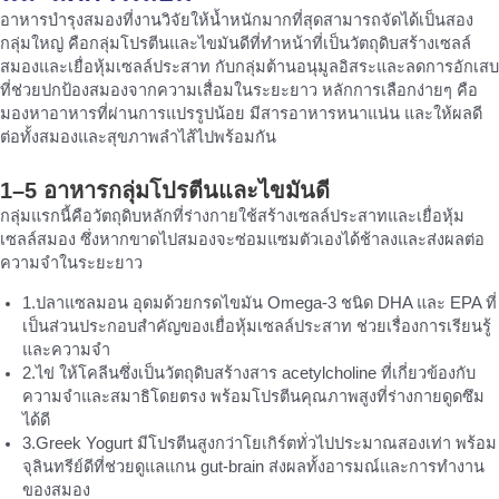
อาหารบำรุงสมองที่งานวิจัยให้น้ำหนักมากที่สุดสามารถจัดได้เป็นสอง
กลุ่มใหญ่ คือกลุ่มโปรตีนและไขมันดีที่ทำหน้าที่เป็นวัตถุดิบสร้างเซลล์
สมองและเยื่อหุ้มเซลล์ประสาท กับกลุ่มต้านอนุมูลอิสระและลดการอักเสบ
ที่ช่วยปกป้องสมองจากความเสื่อมในระยะยาว หลักการเลือกง่ายๆ คือ
มองหาอาหารที่ผ่านการแปรรูปน้อย มีสารอาหารหนาแน่น และให้ผลดี
ต่อทั้งสมองและสุขภาพลำไส้ไปพร้อมกัน
1–5 อาหารกลุ่มโปรตีนและไขมันดี
กลุ่มแรกนี้คือวัตถุดิบหลักที่ร่างกายใช้สร้างเซลล์ประสาทและเยื่อหุ้ม
เซลล์สมอง ซึ่งหากขาดไปสมองจะซ่อมแซมตัวเองได้ช้าลงและส่งผลต่อ
ความจำในระยะยาว
1.ปลาแซลมอน อุดมด้วยกรดไขมัน Omega-3 ชนิด DHA และ EPA ที่
เป็นส่วนประกอบสำคัญของเยื่อหุ้มเซลล์ประสาท ช่วยเรื่องการเรียนรู้
และความจำ
2.ไข่ ให้โคลีนซึ่งเป็นวัตถุดิบสร้างสาร acetylcholine ที่เกี่ยวข้องกับ
ความจำและสมาธิโดยตรง พร้อมโปรตีนคุณภาพสูงที่ร่างกายดูดซึม
ได้ดี
3.Greek Yogurt มีโปรตีนสูงกว่าโยเกิร์ตทั่วไปประมาณสองเท่า พร้อม
จุลินทรีย์ดีที่ช่วยดูแลแกน gut-brain ส่งผลทั้งอารมณ์และการทำงาน
ของสมอง