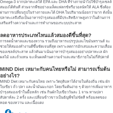
Omega-3 จากปลาทะเลให้ EPA และ DHA ที่ร่างกายนำไปใช้บำรุงเซลล์
สมองได้ทันที ส่วนจากพืชอย่างเมล็ดแฟลกซ์หรือวอลนัทให้ ALA ซึ่งต้อง
ผ่านการเปลี่ยนรูปในร่างกายและได้ DHA ในปริมาณน้อยกว่ามาก ดังนั้น
ปลาทะเลจึงถือเป็นอาหารบำรุงสมองที่มีประสิทธิภาพสูงกว่าในด้านการ
เสริมสร้างความจำและการทำงานของระบบประสาท
ลดอาหารประเภทไหนแล้วสมองดีขึ้นที่สุด?
การลดน้ำตาลและของหวาน รวมถึงอาหารแปรรูปและไขมันทรานส์ จะ
ช่วยให้สมองทำงานดีขึ้นชัดเจนที่สุด เพราะลดการอักเสบและความเสื่อม
ของเซลล์ประสาท แล้วหันมาเน้นอาหารบำรุงสมองอย่างปลาทะเล ผัก
ผลไม้ และถั่วแทน จะเห็นผลด้านความจำและสมาธิภายในไม่กี่สัปดาห์
MIND Diet เหมาะกับคนไทยหรือไม่ สามารถเริ่มต้น
อย่างไร?
MIND Diet เหมาะกับคนไทย เพราะวัตถุดิบหาได้ง่ายในท้องถิ่น เช่น ผัก
ใบเขียว ถั่ว ปลา และน้ำมันมะกอก โดยเริ่มต้นง่าย ๆ ด้วยการเพิ่มอาหาร
บำรุงสมองเข้าในมื้อหลัก เช่น กินผักใบเขียววันละ 1 จาน ทานปลา
สัปดาห์ละ 2 ครั้ง และเปลี่ยนข้าวขาวเป็นธัญพืชไม่ขัดสี พร้อมลดของ
ทอด ของหวาน และเนื้อแดง