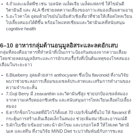
4.ถั่วและเมล็ดพืช เช่น วอลนัท เมล็ดเจีย เมล็ดแฟลกซ์ ให้ไขมันดี
วิตามินอี และ ALA ซึ่งช่วยลดความเสี่ยงของภาวะสมองเสื่อมตามอายุ
5.อะโวคาโด อุดมด้วยไขมันไม่อิ่มตัวเชิงเดี่ยวที่ช่วยให้เลือดไหลเวียน
ไปเลี้ยงสมองได้ดีขึ้น พร้อมโพแทสเซียมและวิตามินเคที่สนับสนุน
cognitive health
6–10 อาหารกลุ่มต้านอนุมูลอิสระและลดอักเสบ
กลุ่มที่สองคืออาหารที่ทำหน้าที่เป็นเกราะป้องกันสมองจากความเสื่อม
โดยช่วยลดอนุมูลอิสระและการอักเสบเรื้อรังที่เป็นต้นเหตุของโรคสมอง
เสื่อมในระยะยาว
6.Blueberry อุดมด้วยสาร anthocyanin ซึ่งเป็น flavonoid ที่งานวิจัย
พบว่าช่วยชะลอการเสื่อมของเซลล์ประสาทและเสริมการทำงานของ
ความจำระยะสั้น
7.Goji Berry มี zeaxanthin และวิตามินซีสูง ช่วยปกป้องเซลล์สมอง
จากความเครียดออกซิเดชัน และสนับสนุนการไหลเวียนเลือดไปเลี้ยง
สมอง
8.ดาร์กช็อกโกแลตที่มีโกโก้ตั้งแต่ 70 เปอร์เซ็นต์ขึ้นไป ให้ flavanol ที่
กระตุ้นการสร้างเส้นเลือดเล็กในสมอง ช่วยเพิ่มสมาธิและอารมณ์ดี
9.ผักใบเขียวเข้มอย่างคะน้า ผักโขม และบรอกโคลี ให้โฟเลต วิตามิ
นเค และลูทีน ที่งานวิจัย MIND Diet ระบุว่าสัมพันธ์กับการชะลอ