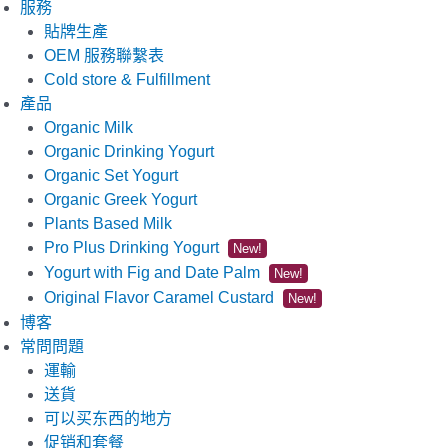
服務
貼牌生產
OEM 服務聯繫表
Cold store & Fulfillment
產品
Organic Milk
Organic Drinking Yogurt
Organic Set Yogurt
Organic Greek Yogurt
Plants Based Milk
Pro Plus Drinking Yogurt
New!
Yogurt with Fig and Date Palm
New!
Original Flavor Caramel Custard
New!
博客
常問問題
運輸
送貨
可以买东西的地方
促销和套餐