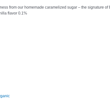
tness from our homemade caramelized sugar – the signature of B
illa flavor 0.1%
rganic