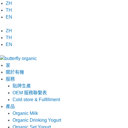
跳
คา
ZH
至
รา
TH
内
เมล
EN
容
คัส
ตาร์ด
ZH
รส
TH
ออ
EN
ริ
จิ
นัล
家
数
關於有機
量
服務
貼牌生產
OEM 服務聯繫表
Cold store & Fulfillment
產品
Organic Milk
Organic Drinking Yogurt
Organic Set Yogurt