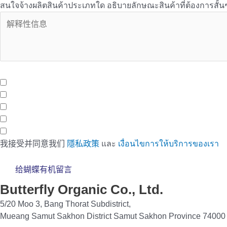
สนใจจ้างผลิตสินค้าประเภทใด อธิบายลักษณะสินค้าที่ต้องการสั้น
OEM Services - บริการเพิ่มเติมเที่ยวกับ OEM จาก Butterfly ที่ค
บริการจัดเก็บและกระจายสินค้า (Storage And Delivery) ด้วยร
บริการให้เช่าพื้นที่หน้าร้าน (Healthy Shop/Cafe) Support 
บริการพื้นที่สำนักงานให้เช่า (Office Space) ติดรถไฟฟ้าสายสีเ
พื้นที่ทำงานสำหรับคนรุ่นใหม่ (Co-Working Space) สำหรับกลุ
我接受并同意我们
隱私政策
และ
เงื่อนไขการให้บริการของเรา
给蝴蝶有机留言
Butterfly Organic Co., Ltd.
5/20 Moo 3, Bang Thorat Subdistrict,
Mueang Samut Sakhon District Samut Sakhon Province 74000