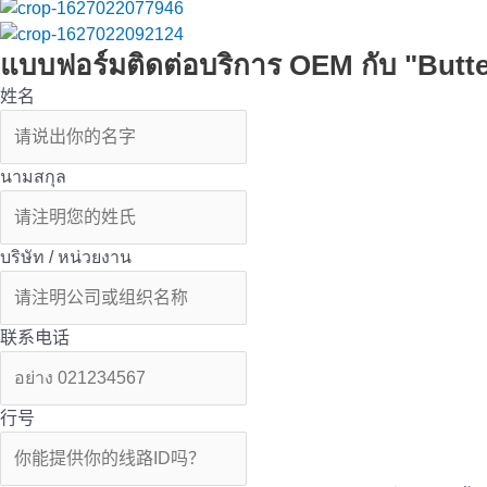
แบบฟอร์มติดต่อบริการ OEM กับ "Butte
姓名
นามสกุล
บริษัท / หน่วยงาน
联系电话
行号