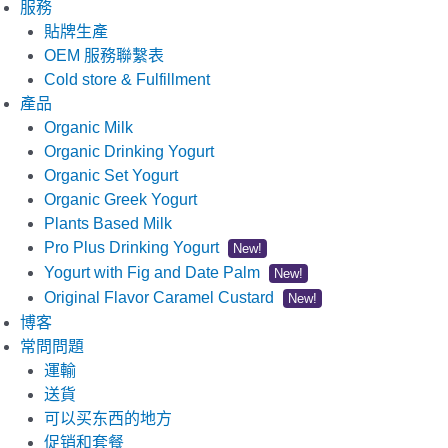
服務
貼牌生產
OEM 服務聯繫表
Cold store & Fulfillment
產品
Organic Milk
Organic Drinking Yogurt
Organic Set Yogurt
Organic Greek Yogurt
Plants Based Milk
Pro Plus Drinking Yogurt
New!
Yogurt with Fig and Date Palm
New!
Original Flavor Caramel Custard
New!
博客
常問問題
運輸
送貨
可以买东西的地方
促销和套餐