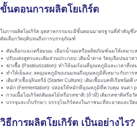
ขั้นตอน
การผลิตโยเกิร์ต
ในการผลิตโยเกิร์ต อุตสาหกรรมจะมีขั้นตอนมาตรฐานที่สำคัญซึ
คัดเลือกวัตถุดิบจนถึงการบรรจุภัณฑ์
คัดเลือกและเตรียมนม: เลือกน้ำนมหรือผลิตภัณฑ์นมให้เหมาะส
ปรับแต่งสูตรและเติมส่วนประกอบ: เติมน้ำตาล วัตถุเจือปนอาหาร
ฆ่าเชื้อ (Pasteurization): ทำให้นมร้อนที่อุณหภูมิและเวลาที่เหม
ทำให้เย็นลง: ลดอุณหภูมิของนมจนถึงอุณหภูมิที่เหมาะกับการ
เติมหัวเชื้อจุลินทรีย์ (Starter Culture): เติมเชื้อแบคทีเรียชนิ
หมัก (Fermentation): ปล่อยให้หมักที่อุณหภูมิที่ควบคุม จนค่า p
กวนเนื้อโยเกิร์ต/เติมผลไม้หรือรสชาติ: (ถ้ามี) เติมรสชาติหรือวัตถ
บรรจุและเก็บรักษา: บรรจุโยเกิร์ตลงในภาชนะที่สะอาดและปิ
วิธี
การผลิตโยเกิร์ต
เป็นอย่างไร?