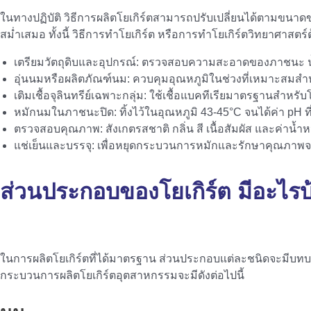
ในทางปฏิบัติ วิธีการผลิตโยเกิร์ตสามารถปรับเปลี่ยนได้ตามขนาดข
สม่ำเสมอ ทั้งนี้ วิธีการทำโยเกิร์ต หรือการทําโยเกิร์ตวิทยาศา
เตรียมวัตถุดิบและอุปกรณ์: ตรวจสอบความสะอาดของภาชนะ น้ำนม
อุ่นนมหรือผลิตภัณฑ์นม: ควบคุมอุณหภูมิในช่วงที่เหมาะสมสำหร
เติมเชื้อจุลินทรีย์เฉพาะกลุ่ม: ใช้เชื้อแบคทีเรียมาตรฐานสำหรับโ
หมักนมในภาชนะปิด: ทิ้งไว้ในอุณหภูมิ 43-45°C จนได้ค่า pH ที
ตรวจสอบคุณภาพ: สังเกตรสชาติ กลิ่น สี เนื้อสัมผัส และค่าน้ำหนั
แช่เย็นและบรรจุ: เพื่อหยุดกระบวนการหมักและรักษาคุณภาพจน
ส่วนประกอบของโยเกิร์ต มีอะไรบ
ในการผลิตโยเกิร์ตที่ได้มาตรฐาน ส่วนประกอบแต่ละชนิดจะมีบทบาทแ
กระบวนการผลิตโยเกิร์ตอุตสาหกรรมจะมีดังต่อไปนี้