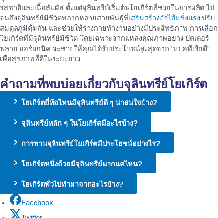
รสชาติและเนื้อสัมผัส ตั้งแต่จุลินทรีย์เริ่มต้นโยเกิร์ตที่ช่วยในการผลิต ไป
จนถึงจุลินทรีย์มีชีวิตหลากหลายสายพันธุ์ที่
เสริมสร้างลำไส้แข็งแรง
ปรับ
สมดุลภูมิคุ้มกัน และช่วยให้ร่างกายทำงานอย่างมีประสิทธิภาพ การเลือก
โยเกิร์ตที่มีจุลินทรีย์มีชีวิต โดยเฉพาะจากแหล่งคุณภาพอย่าง บัตเตอร์
ฟลาย ออร์แกนิค จะช่วยให้คุณได้รับประโยชน์สูงสุดจาก “แบคทีเรียดี”
เพื่อสุขภาพที่ดีในระยะยาว
คำถามที่พบบ่อยเกี่ยวกับ
จุลินทรีย์โยเกิร์ต
โยเกิร์ตยี่ห้อไหนมีจุลินทรีย์ดี ๆ น่าสนใจบ้าง?
จุลินทรีย์หลัก ๆ ในโยเกิร์ตมีอะไรบ้าง?
การทานจุลินทรีย์โยเกิร์ตมีประโยชน์อย่างไร?
โยเกิร์ตหนึ่งถ้วยมีจุลินทรีย์มากแค่ไหน?
โยเกิร์ตทั่วไปทำมาจากอะไรบ้าง?
Facebook
Twitter