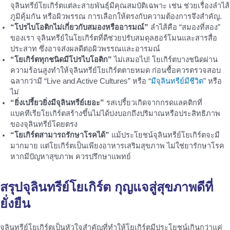
จุลินทรีย์โยเกิร์ตแต่ละสายพันธุ์มีคุณสมบัติเฉพาะ เช่น ช่วยเรื่องลำไส้
ภูมิคุ้มกัน หรือผิวพรรณ การเลือกให้ตรงกับความต้องการจึงสำคัญ.
“โปรไบโอติกไม่เกี่ยวกับสมองหรืออารมณ์”
ลำไส้คือ “สมองที่สอง”
ของเรา จุลินทรีย์ในโยเกิร์ตที่ดีช่วยปรับสมดุลฮอร์โมนและสารสื่อ
ประสาท ซึ่งอาจส่งผลดีต่อผิวพรรณและอารมณ์
“โยเกิร์ตทุกชนิดมีโปรไบโอติก”
ไม่เสมอไป! โยเกิร์ตบางชนิดผ่าน
ความร้อนสูงทำให้จุลินทรีย์โยเกิร์ตตายหมด ก่อนซื้อควรตรวจสอบ
ฉลากว่ามี “Live and Active Cultures” หรือ “
มีจุลินทรีย์มีชีวิต
” หรือ
ไม่
“ยิ่งเปรี้ยวยิ่งมีจุลินทรีย์เยอะ”
รสเปรี้ยวเกิดจากกรดแลคติกที่
แบคทีเรียโยเกิร์ตสร้างขึ้นไม่ได้บ่งบอกถึงปริมาณหรือประสิทธิภาพ
ของจุลินทรีย์โดยตรง
“โยเกิร์ตสามารถรักษาโรคได้”
แม้ประโยชน์จุลินทรีย์โยเกิร์ตจะมี
มากมาย แต่โยเกิร์ตเป็นเพียงอาหารเสริมสุขภาพ ไม่ใช่ยารักษาโรค
หากมีปัญหาสุขภาพ ควรปรึกษาแพทย์
สรุป
จุลินทรีย์โยเกิร์ต
กุญแจสู่สุขภาพดีที่
ยั่งยืน
จุลินทรีย์โยเกิร์ตเป็นหัวใจสำคัญที่ทำให้โยเกิร์ตมีประโยชน์เกินกว่าแค่