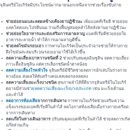
จุลินทรีย์โยเกิร์ตมีประโยชน์มากมายนอกเหนือจากช่วยเรื่องขับถ่าย
ช่วยย่อยนมและลดผลข้างเคียงยาปฏิชีวนะ
เพิ่มแบคทีเรียดี ช่วยย่อย
แลคโตสและโปรตีนนม รวมถึงฟื้นฟูสมดุลลำไส้หลังทานยาปฏิชีวนะ
ช่วยย่อยใยอาหารและส่งเสริมการเผาผลาญ
แบคทีเรียดีช่วยย่อยใย
อาหารละลายน้ำ ทำให้การเผาผลาญดีขึ้น
ช่วยลดไขมันรอบเอว
การทานโยเกิร์ตเป็นประจำอาจช่วยให้ร่างกาย
ดึงไขมันสะสมบริเวณรอบเอวมาใช้ได้เร็วขึ้น
ลดความเสี่ยงเบาหวานชนิดที่ 2
ช่วยปรับสมดุลอินซูลิน ลดความเสี่ยง
ภาวะดื้ออินซูลิน แต่ควรเลือกชนิดน้ำตาลน้อย
ลดความเสี่ยงโรคหัวใจ
จุลินทรีย์มีชีวิตช่วยลดการอักเสบในร่างกาย
ทางอ้อม ส่งผลให้ตับสร้างคอเลสเตอรอลลดลง
ลดความเสี่ยงมะเร็งบางชนิด
สุขภาพลำไส้ที่ดีจากจุลินทรีย์ในโยเกิร์
ตอาจมีส่วน
ช่วยลดความเสี่ยงมะเร็งบางประเภท
เช่น มะเร็งเต้านม
และลำไส้
ลดอาการท้องเสีย
จากการเดินทาง
การทานโยเกิร์ตช่วยเสริมความ
แข็งแรงของแบคทีเรียดีในลำไส้ ลดโอกาสท้องเสียเมื่อร่างกายเครียด
จากการเดินทาง
ลดแก๊สในทางเดินอาหาร
ปรับสมดุลแบคทีเรียในลำไส้ ช่วยลดการเกิด
แก๊สส่วนเกิน