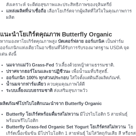
สังเคราะห์ จะดีต่อสุขภาพและประสิทธิภาพของจุลินทรีย์
แหล่งผลิตที่น่าเชื่อถือ
เลือกโยเกิร์ตจากผู้ผลิตที่ใส่ใจในคุณภาพการ
ผลิต
แนะนำโยเกิร์ตคุณภาพ Butterfly Organic
หากมองหาโยเกิร์ตคุณภาพสูง
บัตเตอร์ฟลาย ออร์แกนิค
เป็นฟาร์ม
ออร์แกนิกแห่งเดียวในอาเซียนที่ได้รับการรับรองมาตรฐาน USDA จุด
เด่น ดังนี้
นมจากแม่วัว Grass-Fed
วัวเลี้ยงด้วยหญ้าตามธรรมชาติ.
ปราศจากฮอร์โมนและยาปฏิชีวนะ
เพื่อน้ำนมที่บริสุทธิ์.
ออร์แกนิก 100% ทุกส่วนประกอบ
ใส่ใจตั้งแต่ดินถึงผลิตภัณฑ์.
น้ำนมจากฟาร์มเดียว
ควบคุมคุณภาพได้ดี
ระบบเลี้ยงแบบธรรมชาติ
ส่งเสริมสุขภาพวัว
ผลิตภัณฑ์โปรไบโอติกแนะนำจาก Butterfly Organic
Butterfly โยเกิร์ตพร้อมดื่มรสไม่หวาน
มีโปรไบโอติก 5 สายพันธุ์
พร้อมพรีไบโอติก
Butterfly Grass-fed Organic Set Yogurt โยเกิร์ตรสไม่หวาน
โย
เกิร์ตเนื้อเข้มข้น มีโปรไบโอติก 1 สายพันธุ์ ไม่ใส่วัตถุกันเสีย สี หรือรส