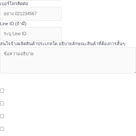
เบอร์โทรติดต่อ
Line ID (ถ้ามี)
สนใจจ้างผลิตสินค้าประเภทใด อธิบายลักษณะสินค้าที่ต้องการสั้นๆ:
OEM Services - บริการเพิ่มเติมเที่ยวกับ OEM จาก Butterfly ที่คุณอาจ
สนใจ
บริการจัดเก็บและกระจายสินค้า (Storage And Delivery) ด้วยระบบ
Cold Storage พร้อมรถขนส่งห้องเย็น และ EV Blike Delivery
บริการให้เช่าพื้นที่หน้าร้าน (Healthy Shop/Cafe) Support สังคมรัก
สุขภาพของขาว OEM
บริการพื้นที่สำนักงานให้เช่า (Office Space) ติดรถไฟฟ้าสายสีเหลือง
สถานีศรีนครินทร์ 38
พื้นที่ทำงานสำหรับคนรุ่นใหม่ (Co-Working Space) สำหรับกลุ่มคน
ทำงาน เพื่อเพิ่มโอกาสในทางธุรกิจ