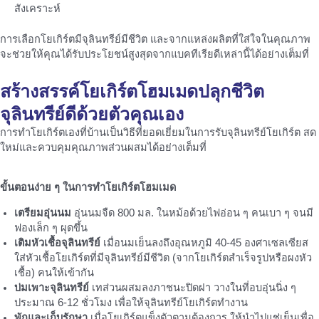
สังเคราะห์
การเลือกโยเกิร์ตมีจุลินทรีย์มีชีวิต และจากแหล่งผลิตที่ใส่ใจในคุณภาพ
จะช่วยให้คุณได้รับประโยชน์สูงสุดจากแบคทีเรียดีเหล่านี้ได้อย่างเต็มที่
สร้างสรรค์โยเกิร์ตโฮมเมดปลุกชีวิต
จุลินทรีย์ดีด้วยตัวคุณเอง
การทำโยเกิร์ตเองที่บ้านเป็นวิธีที่ยอดเยี่ยมในการรับจุลินทรีย์โยเกิร์ต สด
ใหม่และควบคุมคุณภาพส่วนผสมได้อย่างเต็มที่
ขั้นตอนง่าย ๆ ในการทำโยเกิร์ตโฮมเมด
เตรียมอุ่นนม
อุ่นนมจืด 800 มล. ในหม้อด้วยไฟอ่อน ๆ คนเบา ๆ จนมี
ฟองเล็ก ๆ ผุดขึ้น
เติมหัวเชื้อจุลินทรีย์
เมื่อนมเย็นลงถึงอุณหภูมิ 40-45 องศาเซลเซียส
ใส่หัวเชื้อโยเกิร์ตที่มีจุลินทรีย์มีชีวิต (จากโยเกิร์ตสำเร็จรูปหรือผงหัว
เชื้อ) คนให้เข้ากัน
บ่มเพาะจุลินทรีย์
เทส่วนผสมลงภาชนะปิดฝา วางในที่อบอุ่นนิ่ง ๆ
ประมาณ 6-12 ชั่วโมง เพื่อให้จุลินทรีย์โยเกิร์ตทำงาน
พักและเก็บรักษา
เมื่อโยเกิร์ตแข็งตัวตามต้องการ ให้นำไปแช่เย็นเพื่อ