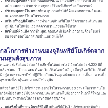
ปรับสมดุลระบบประสาทและอารมณ์
งานวิจัยชี้ว่าการทานโยเกิร์ต
สม่ำเสมออาจช่วยปรับสมดุลฮอร์โมนที่เกี่ยวข้องกับอารมณ์
ปรับสมดุลฮอร์โมนทางอ้อม
สุขภาพลำไส้ที่ดีส่งผลต่อการผลิตและ
สมดุลของฮอร์โมนในร่างกาย
เสริมสร้างภูมิคุ้มกัน
การทำงานจุลินทรีย์โยเกิร์ตช่วยกระตุ้นระบบ
ภูมิคุ้มกันให้แข็งแรง ลดความรุนแรงของไข้หวัด
ลดผื่นแพ้ผิวแห้ง
การฟื้นฟูสมดุลแบคทีเรียดีในร่างกายด้วยโยเกิร์
ตอาจช่วยลดโอกาสเกิดผื่นแพ้ผิวแห้งได้
กลไกการ
ทำงานของจุลินทรีย์โยเกิร์ต
จาก
นมสู่พลังสุขภาพ
คุณเคยสงสัยไหมว่าโยเกิร์ตเกิดขึ้นได้อย่างไร? ย้อนไปกว่า 4,000 ปีที่
แล้ว ชนเผ่า Thracians ค้นพบโยเกิร์ตโดยบังเอิญ เมื่อจุลินทรีย์โยเกิร์ตที่
มีอยู่ตามธรรมชาติทำปฏิกิริยากับนมในถุงหนังแกะ กลายเป็นอาหารเพื่อ
สุขภาพที่เราคุ้นเคยมาจนถึงปัจจุบัน
แล้วจุลินทรีย์โยเกิร์ตทำงานอย่างไรในร่างกายของเรา? เมื่อเราทานโย
เกิร์ตที่มีจุลินทรีย์มีชีวิต พวกมันจะเดินทางไปตั้งรกรากในลำไส้ใหญ่ และ
เริ่มบทบาทสำคัญในการรักษาสมดุลสุขภาพ
แย่งชิงพื้นที่จากจุลินทรีย์ไม่ดี
จุลินทรีย์ดีในโยเกิร์ตจะแข่งขันกับ