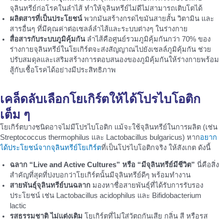
จุลินทรีย์ก่อโรคในลำไส้ ทำให้จุลินทรีย์ไม่ดีไม่สามารถเติบโตได้
ผลิตสารที่เป็นประโยชน์
พวกมันสร้างกรดไขมันสายสั้น วิตามิน และ
สารอื่นๆ ที่มีคุณค่าต่อเซลล์ลำไส้และระบบต่างๆ ในร่างกาย
สื่อสารกับระบบภูมิคุ้มกัน
ลำไส้คือศูนย์รวมภูมิคุ้มกันกว่า 70% ของ
ร่างกายจุลินทรีย์ในโยเกิร์ตจะส่งสัญญาณไปยังเซลล์ภูมิคุ้มกัน ช่วย
ปรับสมดุลและเสริมสร้างการตอบสนองของภูมิคุ้มกันให้ร่างกายพร้อม
สู้กับเชื้อโรคได้อย่างมีประสิทธิภาพ
เคล็ดลับเลือกโยเกิร์ตให้ได้โปรไบโอติก
เต็ม ๆ
โยเกิร์ตบางชนิดอาจไม่มีโปรไบโอติก แม้จะใช้จุลินทรีย์ในการผลิต (เช่น
Streptococcus thermophilus และ Lactobacillus bulgaricus) หาก
อยาก
ได้ประโยชน์จากจุลินทรีย์โยเกิร์ต
ที่เป็นโปรไบโอติกจริง ให้สังเกต ดังนี้
ฉลาก “Live and Active Cultures” หรือ “มีจุลินทรีย์มีชีวิต”
นี่คือสิ่ง
สำคัญที่สุดที่บ่งบอกว่าโยเกิร์ตนั้นมีจุลินทรีย์ดีๆ พร้อมทำงาน
สายพันธุ์จุลินทรีย์บนฉลาก
มองหาชื่อสายพันธุ์ที่ได้รับการรับรอง
ประโยชน์ เช่น Lactobacillus acidophilus และ Bifidobacterium
lactic
รสธรรมชาติ ไม่แต่งเติม
โยเกิร์ตที่ไม่ใส่วัตถุกันเสีย กลิ่น สี หรือรส