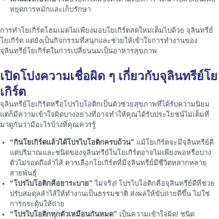
หยุดการหมักและเก็บรักษา
การทำโยเกิร์ตโฮมเมดไม่เพียงมอบโยเกิร์ตสดใหม่เต็มไปด้วย จุลินทรีย์
โยเกิร์ต แต่ยังเป็นกิจกรรมที่สนุกและช่วยให้เข้าใจการทำงานของ
จุลินทรีย์โยเกิร์ตในการเปลี่ยนนมเป็นอาหารสุขภาพ
เปิดโปงความเชื่อผิด ๆ เกี่ยวกับ
จุลินทรีย์โย
เกิร์ต
จุลินทรีย์โยเกิร์ตหรือโปรไบโอติกเป็นตัวช่วยสุขภาพที่ได้รับความนิยม
แต่ก็มีความเข้าใจผิดบางอย่างที่อาจทำให้คุณได้รับประโยชน์ไม่เต็มที่
มาดูกันว่ามีอะไรบ้างที่คุณควรรู้
“กินโยเกิร์ตแล้วได้โปรไบโอติกครบถ้วน”
แม้โยเกิร์ตจะมีจุลินทรีย์ดี
แต่ปริมาณและชนิดของจุลินทรีย์ในโยเกิร์ตอาจไม่เพียงพอหรือบาง
ตัวไม่รอดถึงลำไส้ ควรเลือกโยเกิร์ตที่มีจุลินทรีย์มีชีวิตหลากหลาย
สายพันธุ์
“โปรไบโอติกคือยาระบาย”
ไม่จริง! โปรไบโอติกคือจุลินทรีย์ดีที่ช่วย
ปรับสมดุลลำไส้ให้ทำงานเป็นธรรมชาติ ส่งผลให้ขับถ่ายดีขึ้น ไม่ใช่
การกระตุ้นให้ถ่าย
“โปรไบโอติกทุกตัวเหมือนกันหมด”
เป็นความเข้าใจผิด! ชนิด