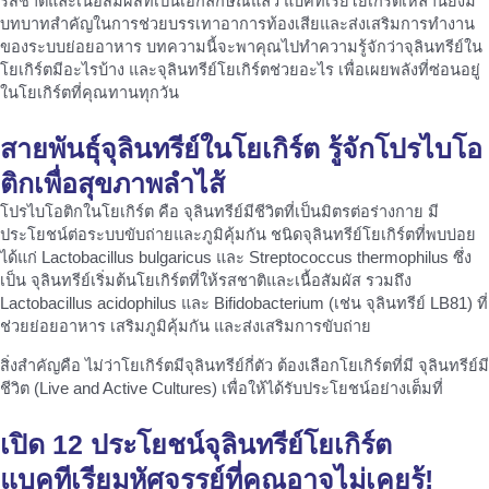
รสชาติและเนื้อสัมผัสที่เป็นเอกลักษณ์แล้ว แบคทีเรียโยเกิร์ตเหล่านี้ยังมี
บทบาทสำคัญในการช่วยบรรเทาอาการท้องเสียและส่งเสริมการทำงาน
ของระบบย่อยอาหาร บทความนี้จะพาคุณไปทำความรู้จักว่าจุลินทรีย์ใน
โยเกิร์ตมีอะไรบ้าง และจุลินทรีย์โยเกิร์ตช่วยอะไร เพื่อเผยพลังที่ซ่อนอยู่
ในโยเกิร์ตที่คุณทานทุกวัน
สายพันธุ์
จุลินทรีย์ในโยเกิร์ต
รู้จักโปรไบโอ
ติกเพื่อสุขภาพลำไส้
โปรไบโอติกในโยเกิร์ต คือ จุลินทรีย์มีชีวิตที่เป็นมิตรต่อร่างกาย มี
ประโยชน์ต่อระบบขับถ่ายและภูมิคุ้มกัน ชนิดจุลินทรีย์โยเกิร์ตที่พบบ่อย
ได้แก่ Lactobacillus bulgaricus และ Streptococcus thermophilus ซึ่ง
เป็น จุลินทรีย์เริ่มต้นโยเกิร์ตที่ให้รสชาติและเนื้อสัมผัส รวมถึง
Lactobacillus acidophilus และ Bifidobacterium (เช่น จุลินทรีย์ LB81) ที่
ช่วยย่อยอาหาร เสริมภูมิคุ้มกัน และส่งเสริมการขับถ่าย
สิ่งสำคัญคือ ไม่ว่าโยเกิร์ตมีจุลินทรีย์กี่ตัว ต้องเลือกโยเกิร์ตที่มี จุลินทรีย์มี
ชีวิต (Live and Active Cultures) เพื่อให้ได้รับประโยชน์อย่างเต็มที่
เปิด 12
ประโยชน์จุลินทรีย์โยเกิร์ต
แบคทีเรียมหัศจรรย์ที่คุณอาจไม่เคยรู้!