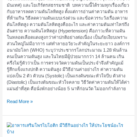
มันเทศ) และโยเกิร์ตรสธรรมชาติ บทความนี้ได้รวมทุกเรื่องเกี่ยว
กับอาหารลดความดันโลหิตสูง ตั้งแต่การอ่านค่าความดัน อาหาร
ที่ห้ามกิน วิธีลดความดันแบบเร่งด่วน และข้อควรระวังเรื่องความ
ดันโลหิตสูง ความดันโลหิตสูงคืออะไร และค่าความดันเท่าไหร่ถึง
อันตราย ความดันโลหิตสูง (Hypertension) คือภาวะที่ความดัน
ในหลอดเลือดแดงสูงกว่าค่าปกติอย่างต่อเนื่อง เป็นภัยเงียบเพราะ
ส่วนใหญ่ไม่มีอาการ แต่ทำลายอวัยวะสำคัญในระยะยาว องค์การ
อนามัยโลก (WHO) ระบุว่าประชากรโลกประมาณ 1.28 พันล้าน
คนเป็นความดันสูง และในไทยมีผู้ป่วยมากกว่า 14 ล้านคน เกิน
ครึ่งไม่รู้ตัวว่าเป็น การตรวจวัดความดันเป็นประจำจึงสำคัญแม้
รู้สึกแข็งแรงปกติ ความดันสูง มีวิธีอ่านค่าอย่างไร ค่าความดัน
แบ่งเป็น 2 ตัว ตัวบน (Systolic) เป็นแรงดันขณะหัวใจบีบ ตัวล่าง
(Diastolic) เป็นแรงดันขณะหัวใจคลาย วิธีวัดค่าความดันให้ได้ค่า
แม่นยำที่สุด คือนั่งพักอย่างน้อย 5 นาทีก่อนวัด ไม่ออกกำลังกาย
Read More »
อาหาร
เส