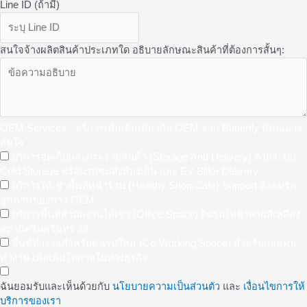
Line ID (ถ้ามี)
สนใจจ้างผลิตสินค้าประเภทใด อธิบายลักษณะสินค้าที่ต้องการสั้นๆ:
OEM Services - บริการเพิ่มเติมเที่ยวกับ OEM จาก Butterfly ที่คุณอาจ
สนใจ
บริการจัดเก็บและกระจายสินค้า (Storage And Delivery) ด้วยระบบ
Cold Storage พร้อมรถขนส่งห้องเย็น และ EV Blike Delivery
บริการให้เช่าพื้นที่หน้าร้าน (Healthy Shop/Cafe) Support สังคมรัก
สุขภาพของขาว OEM
บริการพื้นที่สำนักงานให้เช่า (Office Space) ติดรถไฟฟ้าสายสีเหลือง
สถานีศรีนครินทร์ 38
พื้นที่ทำงานสำหรับคนรุ่นใหม่ (Co-Working Space) สำหรับกลุ่มคน
ทำงาน เพื่อเพิ่มโอกาสในทางธุรกิจ
ฉันยอมรับและเห็นด้วยกับ
นโยบายความเป็นส่วนตัว
และ
เงื่อนไขการให้
บริการของเรา