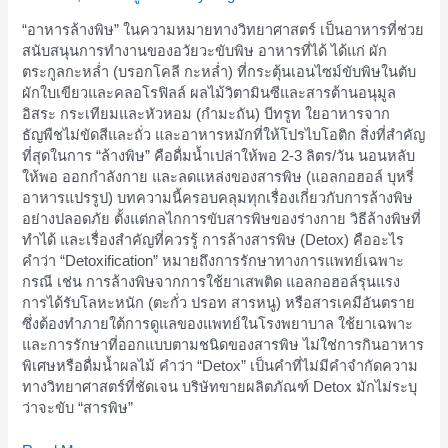
กิน
“อาหารล้างพิษ” ในความหมายทางวิทยาศาสตร์ เป็นอาหารที่ช่วย
อะไร
สนับสนุนการทำงานของอวัยวะขับพิษ อาหารที่ได้ ได้แก่ ผัก
ดี
ตระกูลกะหล่ำ (บรอกโคลี กะหล่ำ) ที่กระตุ้นเอนไซม์ขับพิษในตับ
พร้อม
ผักใบเขียวและคลอโรฟิลล์ ผลไม้วิตามินซีและสารต้านอนุมูล
วิธี
อิสระ กระเทียมและหัวหอม (กำมะถัน) บีทรูท ใยอาหารจาก
ขับ
ธัญพืชไม่ขัดสีและถั่ว และอาหารหมักที่ให้โปรไบโอติก สิ่งที่สำคัญ
สาร
ที่สุดในการ “ล้างพิษ” คือดื่มน้ำเปล่าให้พอ 2-3 ลิตร/วัน นอนหลับ
พิษ
ให้พอ ออกกำลังกาย และลดแหล่งของสารพิษ (แอลกอฮอล์ บุหรี่
ให้
อาหารแปรรูป) บทความนี้ครอบคลุมทุกเรื่องเกี่ยวกับการล้างพิษ
ปลอดภัย
อย่างปลอดภัย ตั้งแต่กลไกการขับสารพิษของร่างกาย วิธีล้างพิษที่
ทำได้ และเรื่องสำคัญที่ควรรู้ การล้างสารพิษ (Detox) คืออะไร
คำว่า “Detoxification” หมายถึงการรักษาทางการแพทย์เฉพาะ
กรณี เช่น การล้างพิษจากการใช้ยาเสพติด แอลกอฮอล์รุนแรง
การได้รับโลหะหนัก (ตะกั่ว ปรอท สารหนู) หรือสารเคมีอันตราย
ซึ่งต้องทำภายใต้การดูแลของแพทย์ในโรงพยาบาล ใช้ยาเฉพาะ
และการรักษาที่ออกแบบตามชนิดของสารพิษ ไม่ใช่การกินอาหาร
พิเศษหรือดื่มน้ำผลไม้ คำว่า “Detox” เป็นคำที่ไม่มีคำจำกัดความ
ทางวิทยาศาสตร์ที่ชัดเจน บริษัทขายผลิตภัณฑ์ Detox มักไม่ระบุ
ว่าจะขับ “สารพิษ”