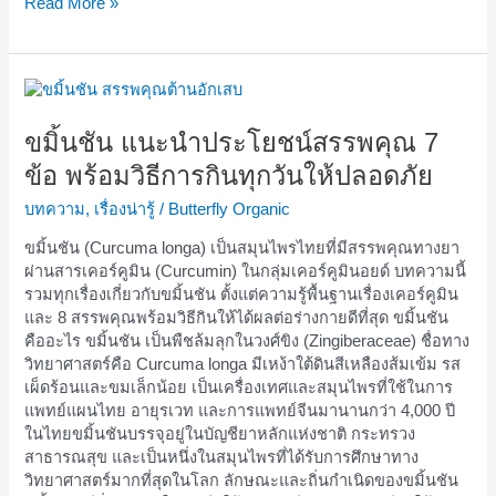
Read More »
ขมิ้น
ชัน
แนะนำ
ขมิ้นชัน แนะนำประโยชน์สรรพคุณ 7
ประโยชน์
ข้อ พร้อมวิธีการกินทุกวันให้ปลอดภัย
สรรพคุณ
7
บทความ
,
เรื่องน่ารู้
/
Butterfly Organic
ข้อ
ขมิ้นชัน (Curcuma longa) เป็นสมุนไพรไทยที่มีสรรพคุณทางยา
พร้อม
ผ่านสารเคอร์คูมิน (Curcumin) ในกลุ่มเคอร์คูมินอยด์ บทความนี้
วิธี
รวมทุกเรื่องเกี่ยวกับขมิ้นชัน ตั้งแต่ความรู้พื้นฐานเรื่องเคอร์คูมิน
การ
และ 8 สรรพคุณพร้อมวิธีกินให้ได้ผลต่อร่างกายดีที่สุด ขมิ้นชัน
กิน
คืออะไร ขมิ้นชัน เป็นพืชล้มลุกในวงศ์ขิง (Zingiberaceae) ชื่อทาง
ทุก
วิทยาศาสตร์คือ Curcuma longa มีเหง้าใต้ดินสีเหลืองส้มเข้ม รส
วัน
เผ็ดร้อนและขมเล็กน้อย เป็นเครื่องเทศและสมุนไพรที่ใช้ในการ
ให้
แพทย์แผนไทย อายุรเวท และการแพทย์จีนมานานกว่า 4,000 ปี
ปลอดภัย
ในไทยขมิ้นชันบรรจุอยู่ในบัญชียาหลักแห่งชาติ กระทรวง
สาธารณสุข และเป็นหนึ่งในสมุนไพรที่ได้รับการศึกษาทาง
วิทยาศาสตร์มากที่สุดในโลก ลักษณะและถิ่นกำเนิดของขมิ้นชัน