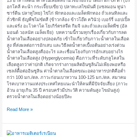
13 อาหารลดน้ำตาลในเลือดที่งานวิจัยรองรับ ได้แก่ ผัก GI ต่ำ (บร
การ
อกโคลี คะน้า กระเจี๊ยบเขียว) ปลาทะเลไขมันดี (แซลมอน ทูน่า
อักเสบ
ซาร์ดีน ปลาทูไทย) ไข่ไก่ ฟักทองและเมล็ดฟักทอง ถั่วเลนทิลและ
พร้อม
ถั่วชิกพี ธัญพืชไม่ขัดสี (ข้าวกล้อง ข้าวโอ๊ต ควินัว) เบอร์รี่ แอปเปิ้ล
วิธี
และฝรั่ง อะโวคาโด โยเกิร์ตรสจืด กิมจิ และถั่วและเมล็ดพืช (อัล
ลด
มอนด์ วอลนัท เมล็ดเจีย) บทความนี้รวมทุกเรื่องเกี่ยวกับการลด
น้ำตาล
น้ำตาลในเลือดอย่างปลอดภัย เข้าใจเกี่ยวกับภาวะน้ำตาลในเลือด
แบบ
สูง ที่ส่งผลต่อการอักเสบ และวิธีลดน้ำตาลเบื้งอต้นอย่างเร่งด่วน
เร่ง
น้ำตาลในเลือดสูงคืออะไร และเชื่อมโยงกับการอักเสบอย่างไร
ด่วน
น้ำตาลในเลือดสูง (Hyperglycemia) คือภาวะที่ระดับกลูโคสใน
เลือดสูงกว่าค่าปกติ เกิดจากร่างกายผลิตอินซูลินไม่เพียงพอหรือ
เซลล์ดื้อต่ออินซูลิน ค่าน้ำตาลในเลือดขณะอดอาหารปกติคือต่ำ
กว่า 100 มก./ดล. ภาวะก่อนเบาหวาน 100-125 มก./ดล. สมาคม
โรคเบาหวานแห่งประเทศไทยแนะนำให้คนที่มีปัจจัยเสี่ยง (ภาวะ
อ้วน อายุเกิน 35 ปี ครอบครัวมีประวัติ ความดันสูง ไขมันสูง)
ตรวจน้ำตาลในเลือดอย่างน้อยปีละ
Read More »
อาหาร