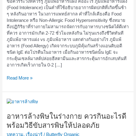
ข้อควรระวังที่ควรรู้ ภูมิแพ้อาหารแฝง คืออะไร ภูมิแพ้อาหารแฝง
(Food Intolerance) เป็นคำที่ใช้อธิบายอาการผิดปกติที่เกิดขึ้นช้า
ๆ หลังกินอาหาร ในวงการแพทย์สากล คำที่ใกล้เคียงคือ Food
Intolerance หรือ Non-Allergic Food Hypersensitivity ซึ่งหมาย
ถึงปฏิกิริยาที่ร่างกายไม่สามารถจัดการกับอาหารบางชนิดได้ดีเท่า
ที่ควร อาการมักเกิด 2-72 ชั่วโมงหลังกิน ไม่รุนแรงถึงชีวิตทันที
ภูมิแพ้อาหารแฝง vs ภูมิแพ้อาหาร แตกต่างกันอย่างไร ภูมิแพ้
อาหาร (Food Allergy) เกิดจากระบบภูมิคุ้มกันสร้างแอนติบอดี
ชนิด IgE ต่อโปรตีนในอาหาร เมื่อกินอาหารชนิดนั้น IgE จะ
กระตุ้นเซลล์มาสต์ปล่อยฮีสตามีนและสารกระตุ้นการอักเสบทันที
อาการเกิดเร็วภายใน 0-2 […]
Read More »
อาหาร
ล้าง
พิษ
อาหารล้างพิษในร่างกาย ควรกินอะไรดี
ใน
พร้อมวิธีขับสารพิษให้ปลอดภัย
ร่างกาย
ควร
บทความ
,
เรื่องน่ารู้
/
Butterfly Organic