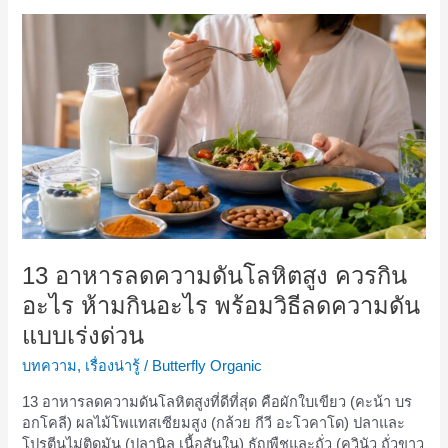
13
อาหาร
ลด
ความ
ดัน
โลหิต
สูง
ควร
กิน
อะไร
ห้าม
กิน
13 อาหารลดความดันโลหิตสูง ควรกิน
อะไร
พร้อม
อะไร ห้ามกินอะไร พร้อมวิธีลดความดัน
วิธี
แบบเร่งด่วน
ลด
ความ
บทความ
,
เรื่องน่ารู้
/
Butterfly Organic
ดัน
แบบ
13 อาหารลดความดันโลหิตสูงที่ดีที่สุด คือผักใบเขียว (คะน้า บร
เร่ง
อกโคลี) ผลไม้โพแทสเซียมสูง (กล้วย กีวี อะโวคาโด) ปลาและ
ด่วน
โปรตีนไม่ติดมัน (ปลานิล เนื้อสันใน) ธัญพืชและถั่ว (ควินัว ถั่วขาว