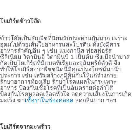
.
โยเกิร์ตข้าวโอ๊ต
.
ข้าวโอ๊ตเป็นธัญพืชที่นิยมรับประทานกันมาก เพราะ
อุดมไปด้วยเส้นใยอาหารและโปรตีน ทั้งยังมีสาร
อาหารสำคัญอื่น ๆ เช่น แมงกานีส ฟอสฟอรัส
ซีลีเนียม วิตามินอี วิตามินบี 1 เป็นต้น ซึ่งเมื่อนำมาส
กัดเป็นโยเกิร์ตที่มีแบคทีเรียและจุลินทรีย์ตัวดี จึง
ทำให้โยเกิร์ตจากพืชชนิดนี้มีคุณประโยชน์นานับ
ประการ เช่น เสริมสร้างภูมิคุ้มกันให้แก่ร่างกาย
รักษาอาการท้องเสีย รักษาโรคแผลในกระเพาะ
อาหาร ป้องกันเชื้อโรคที่เป็นอันตรายต่อลำไส้
ป้องกันโรคหลอดเลือดหัวใจ ลดความเสี่ยงในการเกิด
มะเร็ง ฆ่า
เชื้อราในช่องคลอด
ลดกลิ่นปาก ฯลฯ
.
โยเกิร์ตจากมะพร้าว