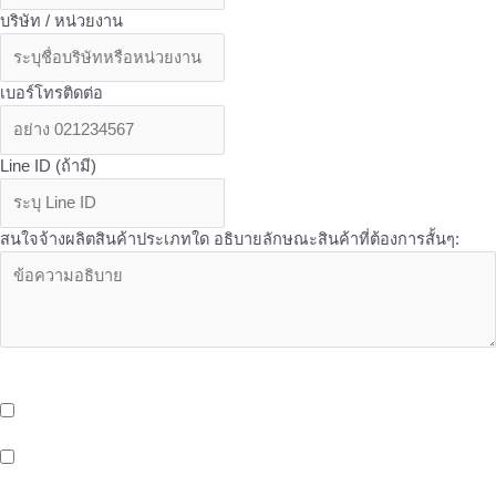
บริษัท / หน่วยงาน
เบอร์โทรติดต่อ
Line ID (ถ้ามี)
สนใจจ้างผลิตสินค้าประเภทใด อธิบายลักษณะสินค้าที่ต้องการสั้นๆ:
OEM Services - บริการเพิ่มเติมเที่ยวกับ OEM จาก Butterfly ที่คุณอาจ
สนใจ
บริการจัดเก็บและกระจายสินค้า (Storage And Delivery) ด้วยระบบ
Cold Storage พร้อมรถขนส่งห้องเย็น และ EV Blike Delivery
บริการให้เช่าพื้นที่หน้าร้าน (Healthy Shop/Cafe) Support สังคมรัก
สุขภาพของขาว OEM