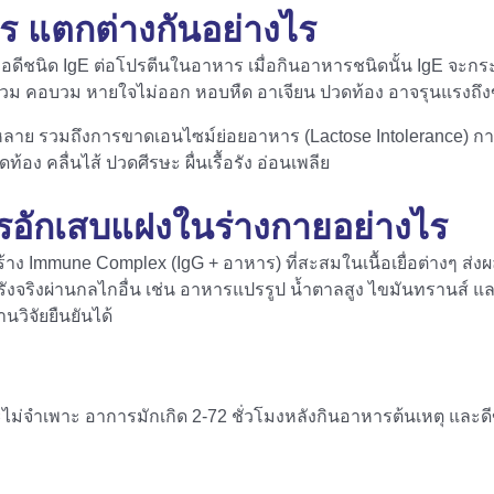
าร แตกต่างกันอย่างไร
บอดีชนิด IgE ต่อโปรตีนในอาหาร เมื่อกินอาหารชนิดนั้น IgE จะกร
กบวม คอบวม หายใจไม่ออก หอบหืด อาเจียน ปวดท้อง อาจรุนแรงถึงขั้
หลาย รวมถึงการขาดเอนไซม์ย่อยอาหาร (Lactose Intolerance) 
ท้อง คลื่นไส้ ปวดศีรษะ ผื่นเรื้อรัง อ่อนเพลีย
การอักเสบแฝงในร่างกายอย่างไร
้าง Immune Complex (IgG + อาหาร) ที่สะสมในเนื้อเยื่อต่างๆ ส่ง
เรื้อรังจริงผ่านกลไกอื่น เช่น อาหารแปรรูป น้ำตาลสูง ไขมันทราน
วิจัยยืนยันได้
พาะ อาการมักเกิด 2-72 ชั่วโมงหลังกินอาหารต้นเหตุ และดีขึ้น