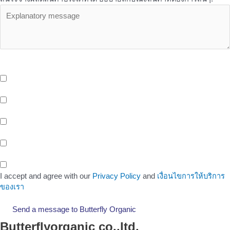
OEM Services - บริการเพิ่มเติมเที่ยวกับ OEM จาก Butterfly ที่คุณอาจ
สนใจ
บริการจัดเก็บและกระจายสินค้า (Storage And Delivery) ด้วยระบบ
Cold Storage พร้อมรถขนส่งห้องเย็น และ EV Blike Delivery
บริการให้เช่าพื้นที่หน้าร้าน (Healthy Shop/Cafe) Support สังคมรัก
สุขภาพของขาว OEM
บริการพื้นที่สำนักงานให้เช่า (Office Space) ติดรถไฟฟ้าสายสีเหลือง
สถานีศรีนครินทร์ 38
พื้นที่ทำงานสำหรับคนรุ่นใหม่ (Co-Working Space) สำหรับกลุ่มคน
ทำงาน เพื่อเพิ่มโอกาสในทางธุรกิจ
I accept and agree with our
Privacy Policy
and
เงื่อนไขการให้บริการ
ของเรา
Send a message to Butterfly Organic
Butterflyorganic co.,ltd.