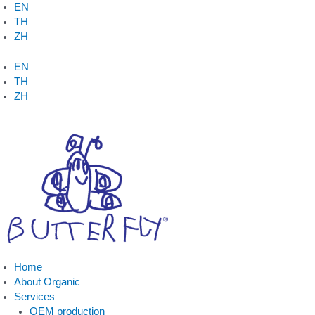
Skip
น้ำนม
This
EN
to
โค
product
TH
content
ออร์แกนิ
has
ZH
ค
multiple
พร่อง
variants.
EN
มัน
The
TH
เนย
options
ZH
พาส
may
เจ
be
อร์
chosen
ไรส์
on
quantity
the
product
page
Home
About Organic
Services
OEM production