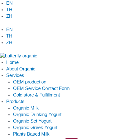
Skip
EN
to
TH
content
ZH
EN
TH
ZH
Home
About Organic
Services
OEM production
OEM Service Contact Form
Cold store & Fulfillment
Products
Organic Milk
Organic Drinking Yogurt
Organic Set Yogurt
Organic Greek Yogurt
Plants Based Milk