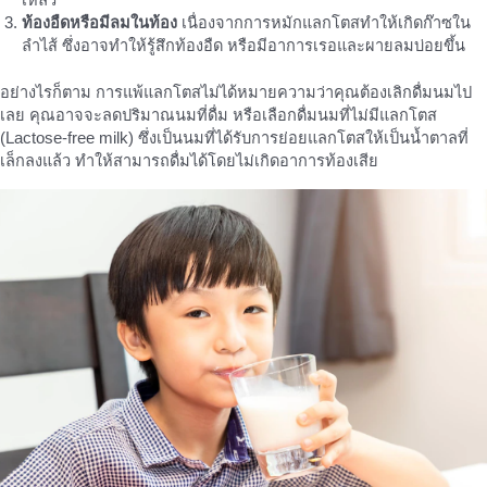
เหลว
ท้องอืดหรือมีลมในท้อง
เนื่องจากการหมักแลกโตสทำให้เกิดก๊าซใน
ลำไส้ ซึ่งอาจทำให้รู้สึกท้องอืด หรือมีอาการเรอและผายลมบ่อยขึ้น
อย่างไรก็ตาม การแพ้แลกโตสไม่ได้หมายความว่าคุณต้องเลิกดื่มนมไป
เลย คุณอาจจะลดปริมาณนมที่ดื่ม หรือเลือกดื่มนมที่ไม่มีแลกโตส
(Lactose-free milk) ซึ่งเป็นนมที่ได้รับการย่อยแลกโตสให้เป็นน้ำตาลที่
เล็กลงแล้ว ทำให้สามารถดื่มได้โดยไม่เกิดอาการท้องเสีย