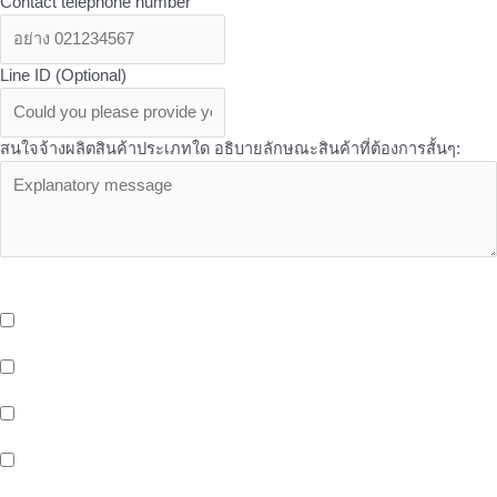
Contact telephone number
Line ID (Optional)
สนใจจ้างผลิตสินค้าประเภทใด อธิบายลักษณะสินค้าที่ต้องการสั้นๆ:
OEM Services - บริการเพิ่มเติมเที่ยวกับ OEM จาก Butterfly ที่คุณอาจ
สนใจ
บริการจัดเก็บและกระจายสินค้า (Storage And Delivery) ด้วยระบบ
Cold Storage พร้อมรถขนส่งห้องเย็น และ EV Blike Delivery
บริการให้เช่าพื้นที่หน้าร้าน (Healthy Shop/Cafe) Support สังคมรัก
สุขภาพของขาว OEM
บริการพื้นที่สำนักงานให้เช่า (Office Space) ติดรถไฟฟ้าสายสีเหลือง
สถานีศรีนครินทร์ 38
พื้นที่ทำงานสำหรับคนรุ่นใหม่ (Co-Working Space) สำหรับกลุ่มคน
ทำงาน เพื่อเพิ่มโอกาสในทางธุรกิจ