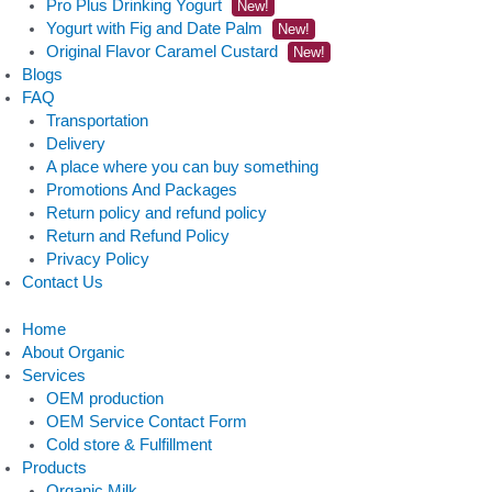
Pro Plus Drinking Yogurt
New!
Yogurt with Fig and Date Palm
New!
Original Flavor Caramel Custard
New!
Blogs
FAQ
Transportation
Delivery
A place where you can buy something
Promotions And Packages
Return policy and refund policy
Return and Refund Policy
Privacy Policy
Contact Us
Home
About Organic
Services
OEM production
OEM Service Contact Form
Cold store & Fulfillment
Products
Organic Milk