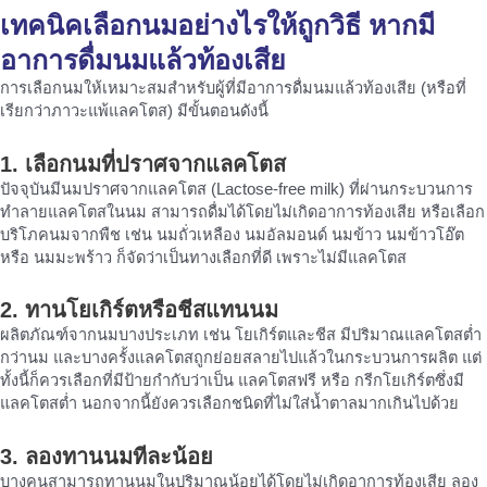
เทคนิคเลือกนมอย่างไรให้ถูกวิธี หากมี
อาการ
ดื่มนมแล้วท้องเสีย
การเลือกนมให้เหมาะสมสำหรับผู้ที่มีอาการดื่มนมแล้วท้องเสีย (หรือที่
เรียกว่าภาวะแพ้แลคโตส) มีขั้นตอนดังนี้
1. เลือกนมที่ปราศจากแลคโตส
ปัจจุบันมีนมปราศจากแลคโตส (Lactose-free milk) ที่ผ่านกระบวนการ
ทำลายแลคโตสในนม สามารถดื่มได้โดยไม่เกิดอาการท้องเสีย หรือเลือก
บริโภคนมจากพืช เช่น นมถั่วเหลือง นมอัลมอนด์ นมข้าว นมข้าวโอ๊ต
หรือ นมมะพร้าว ก็จัดว่าเป็นทางเลือกที่ดี เพราะไม่มีแลคโตส
2. ทานโยเกิร์ตหรือชีสแทนนม
ผลิตภัณฑ์จากนมบางประเภท เช่น โยเกิร์ตและชีส มีปริมาณแลคโตสต่ำ
กว่านม และบางครั้งแลคโตสถูกย่อยสลายไปแล้วในกระบวนการผลิต แต่
ทั้งนี้ก็ควรเลือกที่มีป้ายกำกับว่าเป็น แลคโตสฟรี หรือ กรีกโยเกิร์ตซึ่งมี
แลคโตสต่ำ นอกจากนี้ยังควรเลือกชนิดที่ไม่ใส่น้ำตาลมากเกินไปด้วย
3. ลองทานนมทีละน้อย
บางคนสามารถทานนมในปริมาณน้อยได้โดยไม่เกิดอาการท้องเสีย ลอง