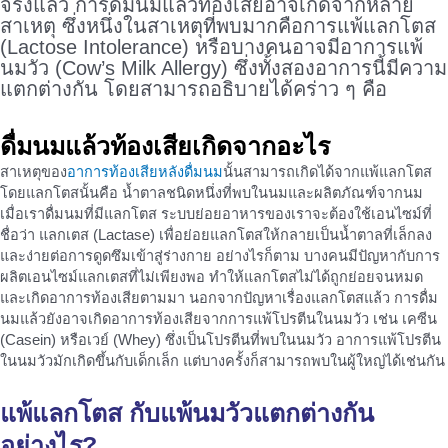
จริงแล้ว การดื่มนมแล้วท้องเสียอาจเกิดจากหลาย
สาเหตุ ซึ่งหนึ่งในสาเหตุที่พบมากคือการแพ้แลกโตส
(Lactose Intolerance) หรือบางคนอาจมีอาการแพ้
นมวัว (Cow’s Milk Allergy) ซึ่งทั้งสองอาการนี้มีความ
แตกต่างกัน โดยสามารถอธิบายได้คร่าว ๆ คือ
ดื่มนมแล้วท้องเสียเกิดจากอะไร
สาเหตุของ
อาการท้องเสียหลังดื่มนม
นั้นสามารถเกิดได้จากแพ้แลกโตส
โดยแลกโตสนั้นคือ น้ำตาลชนิดหนึ่งที่พบในนมและผลิตภัณฑ์จากนม
เมื่อเราดื่มนมที่มีแลกโตส ระบบย่อยอาหารของเราจะต้องใช้เอนไซม์ที่
ชื่อว่า แลกเตส (Lactase) เพื่อย่อยแลกโตสให้กลายเป็นน้ำตาลที่เล็กลง
และง่ายต่อการดูดซึมเข้าสู่ร่างกาย อย่างไรก็ตาม บางคนมีปัญหากับการ
ผลิตเอนไซม์แลกเตสที่ไม่เพียงพอ ทำให้แลกโตสไม่ได้ถูกย่อยจนหมด
และเกิดอาการท้องเสียตามมา นอกจากปัญหาเรื่องแลกโตสแล้ว การดื่ม
นมแล้วยังอาจเกิดอาการท้องเสียจากการแพ้โปรตีนในนมวัว เช่น เคซีน
(Casein) หรือเวย์ (Whey) ซึ่งเป็นโปรตีนที่พบในนมวัว อาการแพ้โปรตีน
ในนมวัวมักเกิดขึ้นกับเด็กเล็ก แต่บางครั้งก็สามารถพบในผู้ใหญ่ได้เช่นกัน
แพ้แลกโตส กับแพ้นมวัวแตกต่างกัน
อย่างไร?