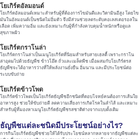
โยเกิร์ตอัลมอนด์
โยเกิร์ตอัลมอนด์เหมาะสำหรับผู้ที่ต้องการไขมันดีและวิตามินอีสูง โดยไข
มันในอัลมอนด์เป็นชนิดไม่อิ่มตัว จึงมีส่วนช่วยลดระดับคอเลสเตอรอลใน
เลือด เพิ่มความอิ่ม และยังเหมาะกับผู้ที่กำลังควบคุมน้ำหนักหรือดูแล
สุขภาพผิว
โยเกิร์ตกราโนล่า
โยเกิร์ตกราโนล่าเป็นเมนูโยเกิร์ตที่นิยมสำหรับสายเฮลตี้ เพราะกราโน
ล่าอุดมไปด้วยธัญพืช ข้าวโอ๊ต ถั่วและเมล็ดพืช เมื่อผสมกับโยเกิร์ตรส
ธัญพืชจะได้อาหารว่างที่ให้พลังงานยั่งยืน อิ่มนาน และมีประโยชน์ต่อ
ระบบขับถ่าย
โยเกิร์ตข้าวโพด
โยเกิร์ตข้าวโพดเป็นโยเกิร์ตธัญพืชอีกชนิดที่ตอบโจทย์คนต้องการเส้นใย
อาหารสูง ช่วยให้ขับถ่ายดี ลดความเสี่ยงการเกิดโรคในลำไส้ และเหมาะ
สำหรับผู้ที่มองหาเมนูโยเกิร์ตธัญพืชรสชาติต่างจากแบบดั้งเดิม
ธัญพืชแต่ละชนิดมีประโยชน์อย่างไร?
การกินโยเกิร์ตธัญพืชช่วยให้ได้รับประโยชน์หลากหลายจากธัญพืชแต่ละ