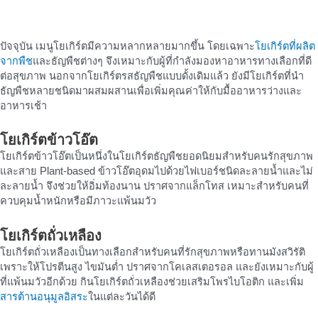
ปัจจุบัน เมนูโยเกิร์ตมีความหลากหลายมากขึ้น โดยเฉพาะ
โยเกิร์ตที่ผลิต
จากพืช
และธัญพืชต่างๆ จึงเหมาะกับผู้ที่กำลังมองหาอาหารทางเลือกที่ดี
ต่อสุขภาพ นอกจากโยเกิร์ตรสธัญพืชแบบดั้งเดิมแล้ว ยังมีโยเกิร์ตที่นำ
ธัญพืชหลายชนิดมาผสมผสานเพื่อเพิ่มคุณค่าให้กับมื้ออาหารว่างและ
อาหารเช้า
โยเกิร์ตข้าวโอ๊ต
โยเกิร์ตข้าวโอ๊ตเป็นหนึ่งในโยเกิร์ตธัญพืชยอดนิยมสำหรับคนรักสุขภาพ
และสาย Plant-based ข้าวโอ๊ตอุดมไปด้วยไฟเบอร์ชนิดละลายน้ำและไม่
ละลายน้ำ จึงช่วยให้อิ่มท้องนาน ปราศจากแล็กโทส เหมาะสำหรับคนที่
ควบคุมน้ำหนักหรือมีภาวะแพ้นมวัว
โยเกิร์ตถั่วเหลือง
โยเกิร์ตถั่วเหลืองเป็นทางเลือกสำหรับคนที่รักสุขภาพหรือทานมังสวิรัติ
เพราะให้โปรตีนสูง ไขมันต่ำ ปราศจากโคเลสเตอรอล และยังเหมาะกับผู้
ที่แพ้นมวัวอีกด้วย กินโยเกิร์ตถั่วเหลืองช่วยเสริมโพรไบโอติก และเพิ่ม
สารต้านอนุมูลอิสระ
ในแต่ละวันได้ดี