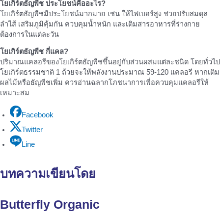
โยเกิร์ตธัญพืช ประโยชน์คืออะไร?
โยเกิร์ตธัญพืชมีประโยชน์มากมาย เช่น ให้ไฟเบอร์สูง ช่วยปรับสมดุล
ลำไส้ เสริมภูมิคุ้มกัน ควบคุมน้ำหนัก และเติมสารอาหารที่ร่างกาย
ต้องการในแต่ละวัน
โยเกิร์ตธัญพืช กี่แคล?
ปริมาณแคลอรีของโยเกิร์ตธัญพืชขึ้นอยู่กับส่วนผสมแต่ละชนิด โดยทั่วไป
โยเกิร์ตธรรมชาติ 1 ถ้วยจะให้พลังงานประมาณ 59-120 แคลอรี หากเติม
ผลไม้หรือธัญพืชเพิ่ม ควรอ่านฉลากโภชนาการเพื่อควบคุมแคลอรีให้
เหมาะสม
Facebook
Twitter
Line
บทความเขียนโดย
Butterfly Organic