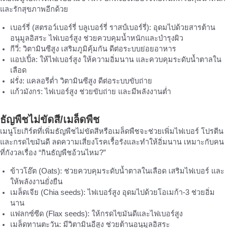
และรักสุขภาพอีกด้วย
เบอร์รี่ (สตรอว์เบอร์รี่ บลูเบอร์รี่ ราสป์เบอร์รี่): อุดมไปด้วยสารต้าน
อนุมูลอิสระ ไฟเบอร์สูง ช่วยควบคุมน้ำหนักและบำรุงผิว
กีวี่: วิตามินซีสูง เสริมภูมิคุ้มกัน ดีต่อระบบย่อยอาหาร
แอปเปิ้ล: ให้ไฟเบอร์สูง ให้ความอิ่มนาน และควบคุมระดับน้ำตาลใน
เลือด
ฝรั่ง: แคลอรีต่ำ วิตามินซีสูง ดีต่อระบบขับถ่าย
แก้วมังกร: ไฟเบอร์สูง ช่วยขับถ่าย และมีพลังงานต่ำ
ธัญพืชไม่ขัดสี/เมล็ดพืช
เมนูโยเกิร์ตที่เพิ่มธัญพืชไม่ขัดสีหรือเมล็ดพืชจะช่วยเพิ่มไฟเบอร์ โปรตีน
และกรดไขมันดี ลดความเสี่ยงโรคเรื้อรังและทำให้อิ่มนาน เหมาะกับคน
ที่กังวลเรื่อง “กินธัญพืชอ้วนไหม?”
ข้าวโอ๊ต (Oats): ช่วยควบคุมระดับน้ำตาลในเลือด เสริมไฟเบอร์ และ
ให้พลังงานยั่งยืน
เมล็ดเจีย (Chia seeds): ไฟเบอร์สูง อุดมไปด้วยโอเมก้า-3 ช่วยอิ่ม
นาน
แฟลกซ์ซีด (Flax seeds): ให้กรดไขมันดีและไฟเบอร์สูง
เมล็ดทานตะวัน: มีวิตามินอีสูง ช่วยต้านอนุมูลอิสระ