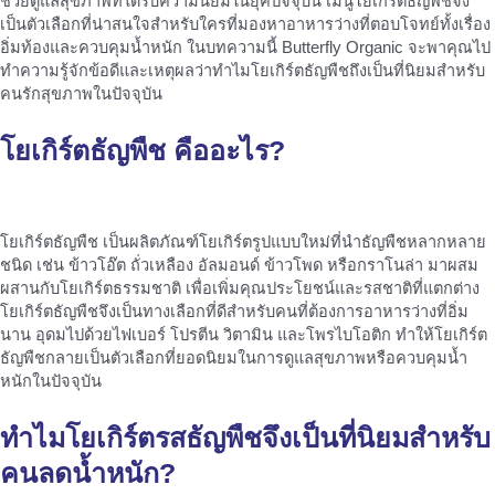
ช่วยดูแลสุขภาพที่ได้รับความนิยมในยุคปัจจุบัน เมนูโยเกิร์ตธัญพืชจึง
เป็นตัวเลือกที่น่าสนใจสำหรับใครที่มองหาอาหารว่างที่ตอบโจทย์ทั้งเรื่อง
อิ่มท้องและควบคุมน้ำหนัก ในบทความนี้ Butterfly Organic จะพาคุณไป
ทำความรู้จักข้อดีและเหตุผลว่าทำไมโยเกิร์ตธัญพืชถึงเป็นที่นิยมสำหรับ
คนรักสุขภาพในปัจจุบัน
โยเกิร์ตธัญพืช
คืออะไร?
โยเกิร์ตธัญพืช เป็นผลิตภัณฑ์โยเกิร์ตรูปแบบใหม่ที่นำธัญพืชหลากหลาย
ชนิด เช่น ข้าวโอ๊ต ถั่วเหลือง อัลมอนด์ ข้าวโพด หรือกราโนล่า มาผสม
ผสานกับโยเกิร์ตธรรมชาติ เพื่อเพิ่มคุณประโยชน์และรสชาติที่แตกต่าง
โยเกิร์ตธัญพืชจึงเป็นทางเลือกที่ดีสำหรับคนที่ต้องการอาหารว่างที่อิ่ม
นาน อุดมไปด้วยไฟเบอร์ โปรตีน วิตามิน และโพรไบโอติก ทำให้โยเกิร์ต
ธัญพืชกลายเป็นตัวเลือกที่ยอดนิยมในการดูแลสุขภาพหรือควบคุมน้ำ
หนักในปัจจุบัน
ทำไม
โยเกิร์ตรสธัญพืช
จึงเป็นที่นิยมสำหรับ
คนลดน้ำหนัก?