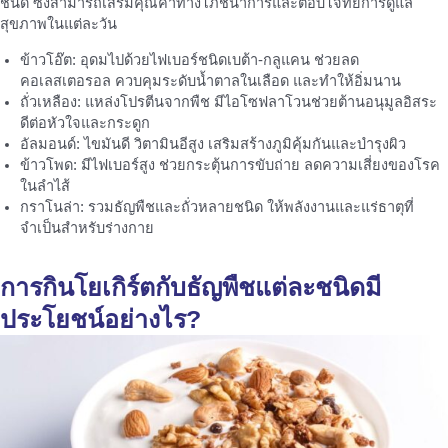
ชนิด ซึ่งสามารถเสริมคุณค่าทางโภชนาการและตอบโจทย์การดูแล
สุขภาพในแต่ละวัน
ข้าวโอ๊ต: อุดมไปด้วยไฟเบอร์ชนิดเบต้า-กลูแคน ช่วยลด
คอเลสเตอรอล ควบคุมระดับน้ำตาลในเลือด และทำให้อิ่มนาน
ถั่วเหลือง: แหล่งโปรตีนจากพืช มีไอโซฟลาโวนช่วยต้านอนุมูลอิสระ
ดีต่อหัวใจและกระดูก
อัลมอนด์: ไขมันดี วิตามินอีสูง เสริมสร้างภูมิคุ้มกันและบำรุงผิว
ข้าวโพด: มีไฟเบอร์สูง ช่วยกระตุ้นการขับถ่าย ลดความเสี่ยงของโรค
ในลำไส้
กราโนล่า: รวมธัญพืชและถั่วหลายชนิด ให้พลังงานและแร่ธาตุที่
จำเป็นสำหรับร่างกาย
การกินโยเกิร์ตกับธัญพืชแต่ละชนิดมี
ประโยชน์อย่างไร?