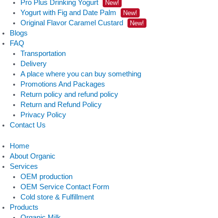
Pro Plus Drinking Yogurt
New!
Yogurt with Fig and Date Palm
New!
Original Flavor Caramel Custard
New!
Blogs
FAQ
Transportation
Delivery
A place where you can buy something
Promotions And Packages
Return policy and refund policy
Return and Refund Policy
Privacy Policy
Contact Us
Home
About Organic
Services
OEM production
OEM Service Contact Form
Cold store & Fulfillment
Products
Organic Milk