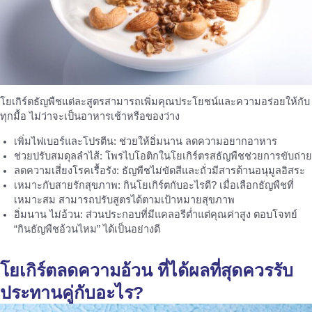
โยเกิร์ตธัญพืชแต่ละสูตรสามารถเพิ่มคุณประโยชน์และความอร่อยให้กับ
ทุกมื้อ ไม่ว่าจะเป็นอาหารเช้าหรือของว่าง
เพิ่มไฟเบอร์และโปรตีน: ช่วยให้อิ่มนาน ลดความอยากอาหาร
ช่วยปรับสมดุลลำไส้: โพรไบโอติกในโยเกิร์ตรสธัญพืชช่วยการขับถ่าย
ลดความเสี่ยงโรคเรื้อรัง: ธัญพืชไม่ขัดสีและถั่วมีสารต้านอนุมูลอิสระ
เหมาะกับสายรักสุขภาพ: กินโยเกิร์ตกับอะไรดี? เมื่อเลือกธัญพืชที่
เหมาะสม สามารถปรับสูตรได้ตามเป้าหมายสุขภาพ
อิ่มนาน ไม่อ้วน: ส่วนประกอบที่มีแคลอรีต่ำแต่คุณค่าสูง ตอบโจทย์
“กินธัญพืชอ้วนไหม” ได้เป็นอย่างดี
โยเกิร์ตลดความอ้วน ที่ได้ผลที่สุดควรรับ
ประทานคู่กับอะไร?