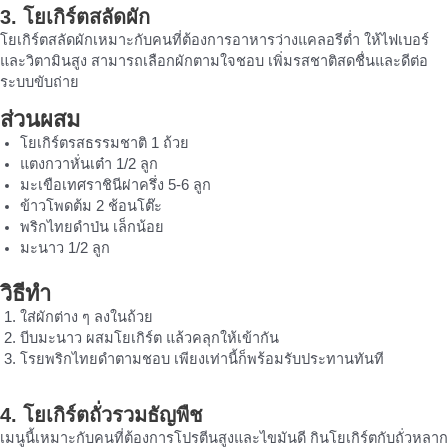
3. โยเกิร์ตสลัดผัก
โยเกิร์ตสลัดผักเหมาะกับคนที่ต้องการอาหารว่างแคลอรีต่ำ ให้ไฟเบอร์
และวิตามินสูง สามารถเลือกผักตามใจชอบ เพิ่มรสชาติสดชื่นและดีต่อ
ระบบขับถ่าย
ส่วนผสม
โยเกิร์ตรสธรรมชาติ 1 ถ้วย
แตงกวาหั่นเต๋า 1/2 ลูก
มะเขือเทศราชินีผ่าครึ่ง 5-6 ลูก
ข้าวโพดต้ม 2 ช้อนโต๊ะ
พริกไทยดำป่น เล็กน้อย
มะนาว 1/2 ลูก
วิธีทำ
ใส่ผักต่าง ๆ ลงในถ้วย
บีบมะนาว ผสมโยเกิร์ต แล้วคลุกให้เข้ากัน
โรยพริกไทยดำตามชอบ เพียงเท่านี้ก็พร้อมรับประทานทันที
4. โยเกิร์ตถั่วรวมธัญพืช
เมนูนี้เหมาะกับคนที่ต้องการโปรตีนสูงและไขมันดี กินโยเกิร์ตกับถั่วหลาก