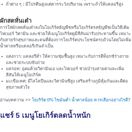
ถั่วต่าง ๆ
:
มีโปรตีนสูงแต่ควรระวังปริมาณ เพราะถั่วให้แคลอรีสูง
ผักสดหั่นเต๋า
การใส่ผักสดหั่นเต๋าลงในโยเกิร์ตธัญพืชหรือโยเกิร์ตรสธัญพืชเป็นวิธีเติม
ไฟเบอร์ วิตามิน และช่วยให้เมนูโยเกิร์ตดูมีสีสันน่ารับประทานขึ้น เหมาะ
กับสายรักสุขภาพและคนที่ต้องการโยเกิร์ตประโยชน์ครบถ้วนโดยไม่เพิ่ม
น้ำตาลหรือแคลอรีเกินจำเป็น
แตงกวา: แคลอรีต่ำ ให้ความชุ่มชื้นสูง เหมาะกับการดีท็อกซ์ร่างกาย
และช่วยระบบขับถ่าย
แครอท: อุดมด้วยวิตามินเอ และไฟเบอร์ ช่วยบำรุงสายตาและเพิ่ม
สีสันให้เมนูโยเกิร์ต
มะเขือเทศ: มีไลโคปีนและวิตามินซีสูง เสริมสร้างภูมิคุ้มกันและดีต่อ
สุขภาพหัวใจ
อ่านบทความ >>
โยเกิร์ต 0% ไขมันต่ำ น้ำตาลน้อย ควรเลือกอย่างไรดี?
แชร์ 5
เมนูโยเกิร์ต
ลดน้ำหนัก