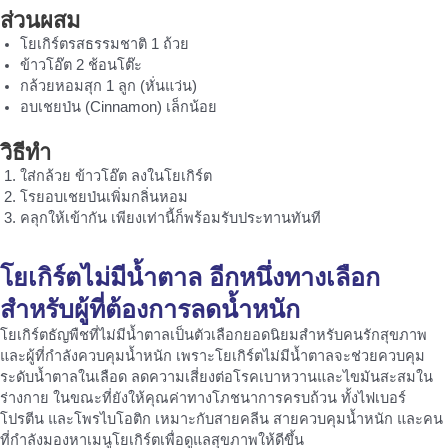
ส่วนผสม
โยเกิร์ตรสธรรมชาติ 1 ถ้วย
ข้าวโอ๊ต 2 ช้อนโต๊ะ
กล้วยหอมสุก 1 ลูก (หั่นแว่น)
อบเชยป่น (Cinnamon) เล็กน้อย
วิธีทำ
ใส่กล้วย ข้าวโอ๊ต ลงในโยเกิร์ต
โรยอบเชยป่นเพิ่มกลิ่นหอม
คลุกให้เข้ากัน เพียงเท่านี้ก็พร้อมรับประทานทันที
โยเกิร์ตไม่มีน้ำตาล อีกหนึ่งทางเลือก
สำหรับผู้ที่ต้องการลดน้ำหนัก
โยเกิร์ตธัญพืชที่ไม่มีน้ำตาลเป็นตัวเลือกยอดนิยมสำหรับคนรักสุขภาพ
และผู้ที่กำลังควบคุมน้ำหนัก เพราะโยเกิร์ตไม่มีน้ำตาลจะช่วยควบคุม
ระดับน้ำตาลในเลือด ลดความเสี่ยงต่อโรคเบาหวานและไขมันสะสมใน
ร่างกาย ในขณะที่ยังให้คุณค่าทางโภชนาการครบถ้วน ทั้งไฟเบอร์
โปรตีน และโพรไบโอติก เหมาะกับสายคลีน สายควบคุมน้ำหนัก และคน
ที่กำลังมองหาเมนูโยเกิร์ตเพื่อดูแลสุขภาพให้ดีขึ้น