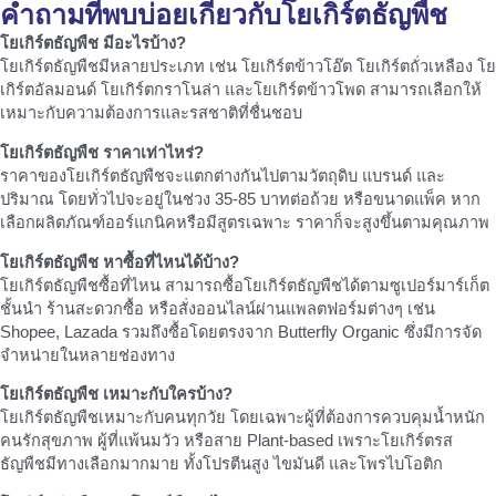
คำถามที่พบบ่อยเกี่ยวกับโยเกิร์ตธัญพืช
โยเกิร์ตธัญพืช มีอะไรบ้าง?
โยเกิร์ตธัญพืชมีหลายประเภท เช่น โยเกิร์ตข้าวโอ๊ต โยเกิร์ตถั่วเหลือง โย
เกิร์ตอัลมอนด์ โยเกิร์ตกราโนล่า และโยเกิร์ตข้าวโพด สามารถเลือกให้
เหมาะกับความต้องการและรสชาติที่ชื่นชอบ
โยเกิร์ตธัญพืช ราคาเท่าไหร่?
ราคาของโยเกิร์ตธัญพืชจะแตกต่างกันไปตามวัตถุดิบ แบรนด์ และ
ปริมาณ โดยทั่วไปจะอยู่ในช่วง 35-85 บาทต่อถ้วย หรือขนาดแพ็ค หาก
เลือกผลิตภัณฑ์ออร์แกนิคหรือมีสูตรเฉพาะ ราคาก็จะสูงขึ้นตามคุณภาพ
โยเกิร์ตธัญพืช หาซื้อที่ไหนได้บ้าง?
โยเกิร์ตธัญพืชซื้อที่ไหน สามารถซื้อโยเกิร์ตธัญพืชได้ตามซูเปอร์มาร์เก็ต
ชั้นนำ ร้านสะดวกซื้อ หรือสั่งออนไลน์ผ่านแพลตฟอร์มต่างๆ เช่น
Shopee, Lazada รวมถึงซื้อโดยตรงจาก Butterfly Organic ซึ่งมีการจัด
จำหน่ายในหลายช่องทาง
โยเกิร์ตธัญพืช เหมาะกับใครบ้าง?
โยเกิร์ตธัญพืชเหมาะกับคนทุกวัย โดยเฉพาะผู้ที่ต้องการควบคุมน้ำหนัก
คนรักสุขภาพ ผู้ที่แพ้นมวัว หรือสาย Plant-based เพราะโยเกิร์ตรส
ธัญพืชมีทางเลือกมากมาย ทั้งโปรตีนสูง ไขมันดี และโพรไบโอติก