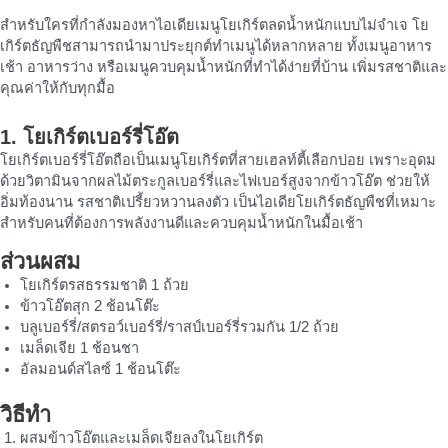
สำหรับใครที่กำลังมองหาไอเดียเมนูโยเกิร์ตลดน้ำหนักแบบไม่จำเจ โย
เกิร์ตธัญพืชสามารถนำมาประยุกต์ทำเมนูได้หลากหลาย ทั้งเมนูอาหาร
เช้า อาหารว่าง หรือเมนูควบคุมน้ำหนักที่ทำได้ง่ายที่บ้าน เพิ่มรสชาติและ
คุณค่าให้กับทุกมื้อ
1. โยเกิร์ตเบอร์รี่โอ๊ต
โยเกิร์ตเบอร์รี่โอ๊ตถือเป็นเมนูโยเกิร์ตที่สายเฮลท์ตี้เลือกบ่อย เพราะอุดม
ด้วยวิตามินจากผลไม้ตระกูลเบอร์รี่และไฟเบอร์สูงจากข้าวโอ๊ต ช่วยให้
อิ่มท้องนาน รสชาติเปรี้ยวหวานลงตัว เป็นไอเดียโยเกิร์ตธัญพืชที่เหมาะ
สำหรับคนที่ต้องการพลังงานดีและควบคุมน้ำหนักในมื้อเช้า
ส่วนผสม
โยเกิร์ตรสธรรมชาติ 1 ถ้วย
ข้าวโอ๊ตสุก 2 ช้อนโต๊ะ
บลูเบอร์รี่/สตรอว์เบอร์รี่/ราสป์เบอร์รี่รวมกัน 1/2 ถ้วย
เมล็ดเจีย 1 ช้อนชา
อัลมอนด์สไลซ์ 1 ช้อนโต๊ะ
วิธีทำ
ผสมข้าวโอ๊ตและเมล็ดเจียลงในโยเกิร์ต