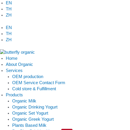
Skip
EN
to
TH
content
ZH
EN
TH
ZH
Home
About Organic
Services
OEM production
OEM Service Contact Form
Cold store & Fulfillment
Products
Organic Milk
Organic Drinking Yogurt
Organic Set Yogurt
Organic Greek Yogurt
Plants Based Milk