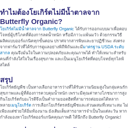
ทำไมต้องโยเกิร์ตไม่มีน้ำตาลจาก
Butterfly Organic?
โยเกิร์ตไม่มีน้ำตาลจาก Butterfly Organic
ได้รับการออกแบบมาเพื่อตอบ
โจทย์ผู้บริโภคที่ต้องการลดน้ำหนัก หรือมีภาวะแพ้นมวัว ด้วยกรรมวิธี
ผลิตแบบออร์แกนิคทุกขั้นตอน ปราศจากสารพิษและยาปฏิชีวนะ ส่งตรง
จากฟาร์มวัวที่ได้รับการดูแลอย่างพิถีพิถันและมี
มาตรฐาน USDA ระดับ
สากล
คุณจึงมั่นใจในความปลอดภัยและคุณภาพได้ ทำให้เหมาะสำหรับ
คนที่กำลังใส่ใจในเรื่องสุขภาพ และเป็นเมนูโยเกิร์ตที่ตอบโจทย์ทุกไลฟ์
สไตล์
สรุป
โยเกิร์ตธัญพืช เป็นทางเลือกอาหารว่างที่ได้รับความนิยมสูงในกลุ่มคนรัก
สุขภาพและผู้ที่ต้องการควบคุมน้ำหนัก เพราะมีคุณค่าทางโภชนาการสูง
กินโยเกิร์ตกับอะไรดีจึงเป็นคำถามยอดฮิตที่สามารถต่อยอดได้หลาก
หลาย
เมนูโยเกิร์ต
การเลือกโยเกิร์ตรสธัญพืชและส่วนผสมที่เหมาะสม ไม่
เพียงแต่ช่วยให้อิ่มท้องนาน ยังเติมเต็มสารอาหารจำเป็นในแต่ละวัน หาก
กำลังมองหาโยเกิร์ตออร์แกนิคคุณภาพดี ให้นึกถึง Butterfly Organic!