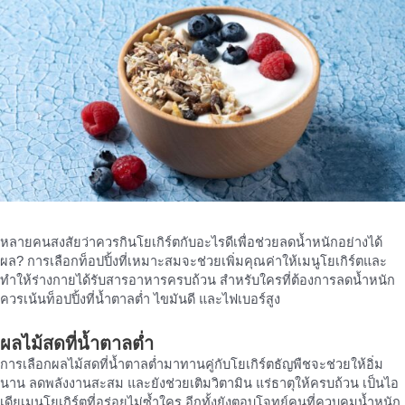
หลายคนสงสัยว่าควรกินโยเกิร์ตกับอะไรดีเพื่อช่วยลดน้ำหนักอย่างได้
ผล? การเลือกท็อปปิ้งที่เหมาะสมจะช่วยเพิ่มคุณค่าให้เมนูโยเกิร์ตและ
ทำให้ร่างกายได้รับสารอาหารครบถ้วน สำหรับใครที่ต้องการลดน้ำหนัก
ควรเน้นท็อปปิ้งที่น้ำตาลต่ำ ไขมันดี และไฟเบอร์สูง
ผลไม้สดที่น้ำตาลต่ำ
การเลือกผลไม้สดที่น้ำตาลต่ำมาทานคู่กับโยเกิร์ตธัญพืชจะช่วยให้อิ่ม
นาน ลดพลังงานสะสม และยังช่วยเติมวิตามิน แร่ธาตุให้ครบถ้วน เป็นไอ
เดียเมนูโยเกิร์ตที่อร่อยไม่ซ้ำใคร อีกทั้งยังตอบโจทย์คนที่ควบคุมน้ำหนัก