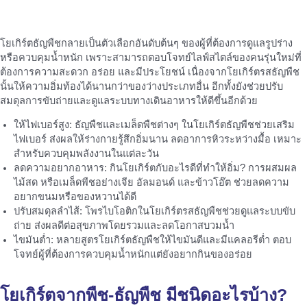
โยเกิร์ตธัญพืชกลายเป็นตัวเลือกอันดับต้นๆ ของผู้ที่ต้องการดูแลรูปร่าง
หรือควบคุมน้ำหนัก เพราะสามารถตอบโจทย์ไลฟ์สไตล์ของคนรุ่นใหม่ที่
ต้องการความสะดวก อร่อย และมีประโยชน์ เนื่องจากโยเกิร์ตรสธัญพืช
นั้นให้ความอิ่มท้องได้นานกว่าของว่างประเภทอื่น อีกทั้งยังช่วยปรับ
สมดุลการขับถ่ายและดูแลระบบทางเดินอาหารให้ดีขึ้นอีกด้วย
ให้ไฟเบอร์สูง: ธัญพืชและเมล็ดพืชต่างๆ ในโยเกิร์ตธัญพืชช่วยเสริม
ไฟเบอร์ ส่งผลให้ร่างกายรู้สึกอิ่มนาน ลดอาการหิวระหว่างมื้อ เหมาะ
สำหรับควบคุมพลังงานในแต่ละวัน
ลดความอยากอาหาร: กินโยเกิร์ตกับอะไรดีที่ทำให้อิ่ม? การผสมผล
ไม้สด หรือเมล็ดพืชอย่างเจีย อัลมอนด์ และข้าวโอ๊ต ช่วยลดความ
อยากขนมหรือของหวานได้ดี
ปรับสมดุลลำไส้: โพรไบโอติกในโยเกิร์ตรสธัญพืชช่วยดูแลระบบขับ
ถ่าย ส่งผลดีต่อสุขภาพโดยรวมและลดโอกาสบวมน้ำ
ไขมันต่ำ: หลายสูตรโยเกิร์ตธัญพืชให้ไขมันดีและมีแคลอรีต่ำ ตอบ
โจทย์ผู้ที่ต้องการควบคุมน้ำหนักแต่ยังอยากกินของอร่อย
โยเกิร์ตจากพืช-ธัญพืช มีชนิดอะไรบ้าง?