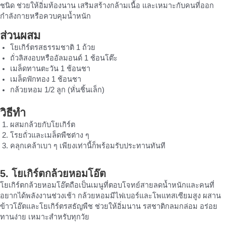
ชนิด ช่วยให้อิ่มท้องนาน เสริมสร้างกล้ามเนื้อ และเหมาะกับคนที่ออก
กำลังกายหรือควบคุมน้ำหนัก
ส่วนผสม
โยเกิร์ตรสธรรมชาติ 1 ถ้วย
ถั่วลิสงอบหรืออัลมอนด์ 1 ช้อนโต๊ะ
เมล็ดทานตะวัน 1 ช้อนชา
เมล็ดฟักทอง 1 ช้อนชา
กล้วยหอม 1/2 ลูก (หั่นชิ้นเล็ก)
วิธีทำ
ผสมกล้วยกับโยเกิร์ต
โรยถั่วและเมล็ดพืชต่าง ๆ
คลุกเคล้าเบา ๆ เพียงเท่านี้ก็พร้อมรับประทานทันที
5. โยเกิร์ตกล้วยหอมโอ๊ต
โยเกิร์ตกล้วยหอมโอ๊ตถือเป็นเมนูที่ตอบโจทย์สายลดน้ำหนักและคนที่
อยากได้พลังงานช่วงเช้า กล้วยหอมมีไฟเบอร์และโพแทสเซียมสูง ผสาน
ข้าวโอ๊ตและโยเกิร์ตรสธัญพืช ช่วยให้อิ่มนาน รสชาติกลมกล่อม อร่อย
ทานง่าย เหมาะสำหรับทุกวัย