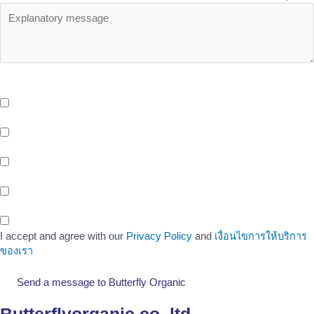
OEM Services - บริการเพิ่มเติมเที่ยวกับ OEM จาก Butterfly ที่คุณอาจ
สนใจ
บริการจัดเก็บและกระจายสินค้า (Storage And Delivery) ด้วยระบบ
Cold Storage พร้อมรถขนส่งห้องเย็น และ EV Blike Delivery
บริการให้เช่าพื้นที่หน้าร้าน (Healthy Shop/Cafe) Support สังคมรัก
สุขภาพของขาว OEM
บริการพื้นที่สำนักงานให้เช่า (Office Space) ติดรถไฟฟ้าสายสีเหลือง
สถานีศรีนครินทร์ 38
พื้นที่ทำงานสำหรับคนรุ่นใหม่ (Co-Working Space) สำหรับกลุ่มคน
ทำงาน เพื่อเพิ่มโอกาสในทางธุรกิจ
I accept and agree with our
Privacy Policy
and
เงื่อนไขการให้บริการ
ของเรา
Send a message to Butterfly Organic