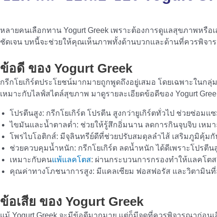
หลายคนเลือกทาน Yogurt Greek เพราะต้องการดูแลสุขภาพหรือเสริมส
ชัดเจน บทนี้จะช่วยให้คุณเห็นภาพทั้งด้านบวกและด้านที่ควรพิจา
ข้อดี ของ
Yogurt Greek
กรีกโยเกิร์ตประโยชน์มากมายถูกพูดถึงอยู่เสมอ โดยเฉพาะในกลุ่ม
เหมาะกับไลฟ์สไตล์สุขภาพ มาดูรายละเอียดข้อดีของ Yogurt Gree
โปรตีนสูง: กรีกโยเกิร์ต โปรตีน สูงกว่ายูเกิร์ตทั่วไป ช่วยซ่อ
ไขมันและน้ำตาลต่ำ: ช่วยให้รู้สึกอิ่มนาน ลดการกินจุบจิบ เหมา
โพรไบโอติกส์: มีจุลินทรีย์ดีที่ช่วยปรับสมดุลลำไส้ เสริมภูมิคุ้
ช่วยควบคุมน้ำหนัก: กรีกโยเกิร์ต ลดน้ำหนัก ได้ดีเพราะโปรตีนส
เหมาะกับคน
แพ้แลคโตส
: ผ่านกระบวนการกรองทำให้แลคโตสเหล
คุณค่าทางโภชนาการสูง: มีแคลเซียม ฟอสฟอรัส และวิตามินที
ข้อเสีย ของ
Yogurt Greek
แม้ Yogurt Greek จะมีข้อดีมากมาย แต่ก็มีจุดที่ควรพิจารณาก่อ