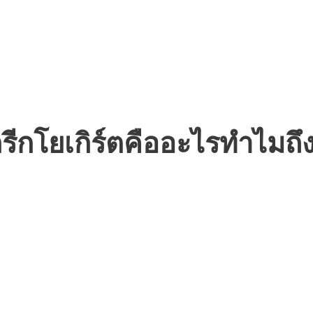
ีกโยเกิร์ตคืออะไรทำไมถึงเ