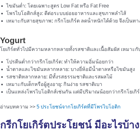
ไขมันต่ำ: โดยเฉพาะสูตร Low Fat หรือ Fat Free
โพรไบโอติกส์สูง: ดีต่อระบบย่อยอาหารและสุขภาพลำไส้
เหมาะกับสายสุขภาพ
:
กรีกโยเกิร์ต ลดน้ําหนักได้ด้วย จึงเป็น
Yogurt
โยเกิร์ตทั่วไปมีความหลากหลายทั้งรสชาติและเนื้อสัมผัส เหมาะ
โปรตีนต่ำกว่ากรีกโยเกิร์ต: ทำให้ความอิ่มน้อยกว่า
น้ำตาลและไขมันหลากหลาย: บางยี่ห้อมีน้ำตาลหรือไขมันสูง
รสชาติหลากหลาย: มีทั้งรสธรรมชาติและรสผลไม้
เหมาะกับเด็กหรือผู้สูงอายุ: กินง่าย รสชาติเบา
เป็นแหล่งโพรไบโอติกส์เช่นกัน แต่มีปริมาณน้อยกว่ากรีกโยเกิร
อ่านบทความ >>
5 ประโยชน์จากโยเกิร์ตที่มีโพรไบโอติก
กรีกโยเกิร์ตประโยชน์ มีอะไรบ้า