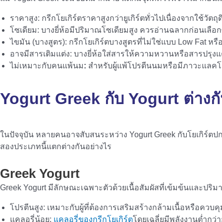
ราคาสูง: กรีกโยเกิร์ตราคาสูงกว่ายูเกิร์ตทั่วไปเนื่องจากใช้ว
โซเดียม: บางยี่ห้อมีปริมาณโซเดียมสูง ควรอ่านฉลากก่อนเลือกซ
ไขมัน (บางสูตร): กรีกโยเกิร์ตบางสูตรที่ไม่ใช่แบบ Low Fat หรื
อาจมีสารเติมแต่ง: บางยี่ห้อใส่สารให้ความหวานหรือสารปรุงแ
ไม่เหมาะกับคนแพ้นม
:
สำหรับผู้แพ้โปรตีนนมหรือมีภาวะแลคโต
Yogurt Greek
กับ Yogurt ต่างก
ในปัจจุบัน หลายคนอาจสับสนระหว่าง Yogurt Greek กับโยเกิร์ตปก
สองประเภทนี้แตกต่างกันอย่างไร
Greek Yogurt
Greek Yogurt มีลักษณะเฉพาะตัวด้วยเนื้อสัมผัสที่เข้มข้นและปร
โปรตีนสูง: เหมาะกับผู้ที่ต้องการเสริมสร้างกล้ามเนื้อหรือควบค
แคลอรี่น้อย:
แคลอรี่ของกรีกโยเกิร์ต
โดยเฉลี่ยมีพลังงานต่ำกว่า