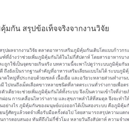
้มกัน สรุปข้อเท็จจริงจากงานวิจัย
 สรุปผลจากงานวิจัย ตลาดอาหารเสริมภูมิคุ้มกันเติบโตแบบก้าวกระโด
ี่อ้างว่าช่วยเพิ่มภูมิคุ้มกันได้ในไม่กี่สัปดาห์ โดยสารอาหารบาง
กัดและถูกใช้เป็นจุดขายเกินจริง บทความนี้จะพาไปดูว่าระบบภูมิคุ้ม
ึงยังเป็นรากฐานสำคัญที่อาหารเสริมเลียนแบบไม่ได้ ระบบภูมิคุ้
ขนาดใหญ่ที่ประกอบด้วยเซลล์ เนื้อเยื่อ และอวัยวะหลายส่วนทำงานประ
มี ไปจนถึงเม็ดเลือดขาวหลายชนิดที่ลาดตระเวนทั่วร่างกายเพื่อตร
วเดียวจะช่วยเพิ่มภูมิคุ้มกันได้ทั้งระบบ จึงเป็นความเข้าใจที่ง่าย
ผ่อน การเคลื่อนไหวร่างกาย และสุขภาพลำไส้ที่สมดุล จึงจะทำให
อย่างไร ภูมิคุ้มกันของมนุษย์แบ่งออกได้เป็นสองระบบ คือภูมิคุ้มก
รียนรู้ศัตรูแล้วจดจำเพื่อรับมือครั้งต่อไป โดยสามารถสรุปความแตกต่
ในการตอบสนอง ทันทีถึงไม่กี่ชั่วโมง หลายวันถึงสัปดาห์ ความจำเ