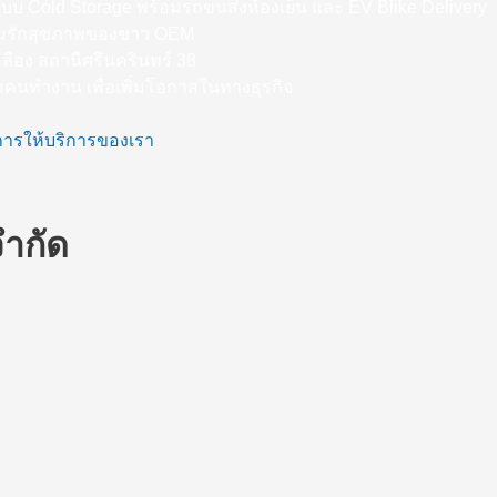
ะบบ Cold Storage พร้อมรถขนส่งห้องเย็น และ EV Blike Delivery
สังคมรักสุขภาพของขาว OEM
หลือง สถานีศรีนครินทร์ 38
่มคนทำงาน เพื่อเพิ่มโอกาสในทางธุรกิจ
ขการให้บริการของเรา
จำกัด