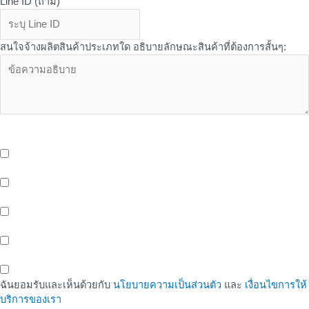
Line ID (ถ้ามี)
สนใจจ้างผลิตสินค้าประเภทใด อธิบายลักษณะสินค้าที่ต้องการสั้นๆ:
OEM Services - บริการเพิ่มเติมเที่ยวกับ OEM จาก Butterfly ที่คุณอาจ
สนใจ
บริการจัดเก็บและกระจายสินค้า (Storage And Delivery) ด้วยระบบ
Cold Storage พร้อมรถขนส่งห้องเย็น และ EV Blike Delivery
บริการให้เช่าพื้นที่หน้าร้าน (Healthy Shop/Cafe) Support สังคมรัก
สุขภาพของขาว OEM
บริการพื้นที่สำนักงานให้เช่า (Office Space) ติดรถไฟฟ้าสายสีเหลือง
สถานีศรีนครินทร์ 38
พื้นที่ทำงานสำหรับคนรุ่นใหม่ (Co-Working Space) สำหรับกลุ่มคน
ทำงาน เพื่อเพิ่มโอกาสในทางธุรกิจ
ฉันยอมรับและเห็นด้วยกับ
นโยบายความเป็นส่วนตัว
และ
เงื่อนไขการให้
บริการของเรา