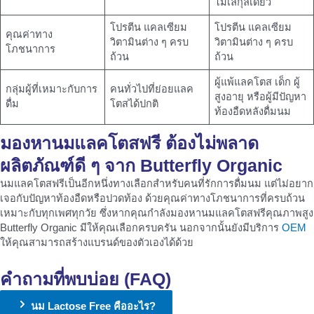
โมเลกุลเดี่ยว
โปรตีน แคลเซียม
โปรตีน แคลเซียม
คุณค่าทาง
วิตามินต่าง ๆ ครบ
วิตามินต่าง ๆ ครบ
โภชนาการ
ถ้วน
ถ้วน
ผู้แพ้แลคโตส เด็ก ผู้
กลุ่มผู้ที่เหมาะกับการ
คนทั่วไปที่ย่อยแลค
สูงอายุ หรือผู้มีปัญหา
ดื่ม
โตสได้ปกติ
ท้องอืดหลังดื่มนม
มองหา
นมแลคโตสฟรี
ต้องไม่พลาด
ผลิตภัณฑ์ดี ๆ จาก Butterfly Organic
นมแลคโตสฟรีเป็นอีกหนึ่งทางเลือกสำหรับคนที่รักการดื่มนม แต่ไม่อยาก
เจอกับปัญหาท้องอืดหรือปวดท้อง ด้วยคุณค่าทางโภชนาการที่ครบถ้วน
เหมาะกับทุกเพศทุกวัย ซึ่งหากคุณกำลังมองหานมแลคโตสฟรีคุณภาพสูง
Butterfly Organic มีให้คุณเลือกครบครัน นอกจากนั้นยังมีบริการ
OEM
ให้คุณสามารถสร้างแบรนด์ของตัวเองได้ด้วย
คำถามที่พบบ่อย (FAQ)
นม Lactose Free คืออะไร?