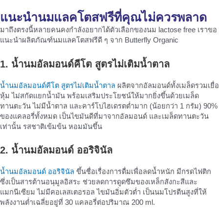
แนะนำ
นมแลคโตสฟรี
ที่คุณไม่ควรพลาด
มาถึงตรงนี้หลายคนคงกำลังอยากได้ตัวเลือกของนม lactose free เราขอ
แนะนำผลิตภัณฑ์นมแลคโตสฟรีดี ๆ จาก Butterfly Organic
1. น้ำนมอัลมอนด์คีโต สูตรไม่เติมน้ำตาล
น้ำนมอัลมอนด์คีโต สูตรไม่เติมน้ำตาล
ผลิตจากอัลมอนด์ทั้งเมล็ดรวมเยื่อ
หุ้ม ไม่สกัดแยกน้ำมัน พร้อมเสริมประโยชน์ให้มากยิ่งขึ้นด้วยเมล็ด
ทานตะวัน ไม่มีน้ำตาล และคาร์โบไฮเดรตต่ำมาก (น้อยกว่า 1 กรัม) 90%
ของแคลอรี่ทั้งหมด เป็นไขมันดีที่มาจากอัลมอนด์ และเมล็ดทานตะวัน
เท่านั้น รสชาติเข้มข้น หอมมันขึ้น
2. น้ำนมอัลมอนด์ ออริจินัล
น้ำนมอัลมอนด์ ออริจินัล
ขึ้นชื่อเรื่องการดื่มเพื่อลดน้ำหนัก มีกรดไฟติก
ซึ่งเป็นสารต้านอนุมูลอิสระ ช่วยลดการดูดซึมของเหล็กสังกะสีและ
แมกนีเซียม ไม่มีคอเลสเตอรอล ไขมันอิ่มตัวต่ำ เป็นนมโปรตีนสูงที่ให้
พลังงานต่ำเฉลี่ยอยู่ที่ 30 แคลอรี่ต่อปริมาณ 200 ml.