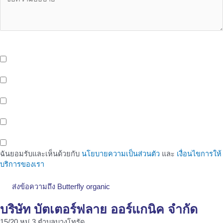
OEM Services - บริการเพิ่มเติมเที่ยวกับ OEM จาก Butterfly ที่คุณอาจ
สนใจ
บริการจัดเก็บและกระจายสินค้า (Storage And Delivery) ด้วยระบบ
Cold Storage พร้อมรถขนส่งห้องเย็น และ EV Blike Delivery
บริการให้เช่าพื้นที่หน้าร้าน (Healthy Shop/Cafe) Support สังคมรัก
สุขภาพของขาว OEM
บริการพื้นที่สำนักงานให้เช่า (Office Space) ติดรถไฟฟ้าสายสีเหลือง
สถานีศรีนครินทร์ 38
พื้นที่ทำงานสำหรับคนรุ่นใหม่ (Co-Working Space) สำหรับกลุ่มคน
ทำงาน เพื่อเพิ่มโอกาสในทางธุรกิจ
ฉันยอมรับและเห็นด้วยกับ
นโยบายความเป็นส่วนตัว
และ
เงื่อนไขการให้
บริการของเรา
ส่งข้อความถึง Butterfly organic
บริษัท บัตเตอร์ฟลาย ออร์แกนิค จำกัด
15/20 หมู่ 3 ตำบลบางโทรัด