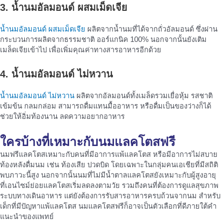
3. น้ำนมอัลมอนด์ ผสมเม็ดเจีย
น้ำนมอัลมอนด์ ผสมเม็ดเจีย
ผลิตจากน้ำนมที่ได้จากถั่วอัลมอนด์ ซึ่งผ่าน
กระบวนการผลิตจากธรรมชาติ ออร์แกนิค 100% นอกจากนั้นยังเติม
เมล็ดเจียเข้าไป เพื่อเพิ่มคุณค่าทางสารอาหารอีกด้วย
4. น้ำนมอัลมอนด์ ไม่หวาน
น้ำนมอัลมอนด์ ไม่หวาน
ผลิตจากอัลมอนด์ทั้งเมล็ดรวมเยื่อหุ้ม รสชาติ
เข้มข้น กลมกล่อม สามารถดื่มแทนมื้ออาหาร หรือดื่มเป็นของว่างก็ได้
ช่วยให้อิ่มท้องนาน ลดความอยากอาหาร
ใครบ้างที่เหมาะกับ
นมแลคโตสฟรี
นมฟรีแลคโตสเหมาะกับคนที่มีอาการแพ้แลคโตส หรือมีอาการไม่สบาย
ท้องหลังดื่มนม เช่น ท้องเสีย ปวดบิด โดยเฉพาะในกลุ่มคนเอเชียที่มีสถิติ
พบภาวะนี้สูง นอกจากนั้นนมที่ไม่มีน้ำตาลแลคโตสยังเหมาะกับผู้สูงอายุ
ที่เอนไซม์ย่อยแลคโตสเริ่มลดลงตามวัย รวมถึงคนที่ต้องการดูแลสุขภาพ
ระบบทางเดินอาหาร แต่ยังต้องการรับสารอาหารครบถ้วนจากนม สำหรับ
เด็กที่มีปัญหาแพ้แลคโตส นมแลคโตสฟรีก็อาจเป็นตัวเลือกที่ดีภายใต้คำ
แนะนำของแพทย์