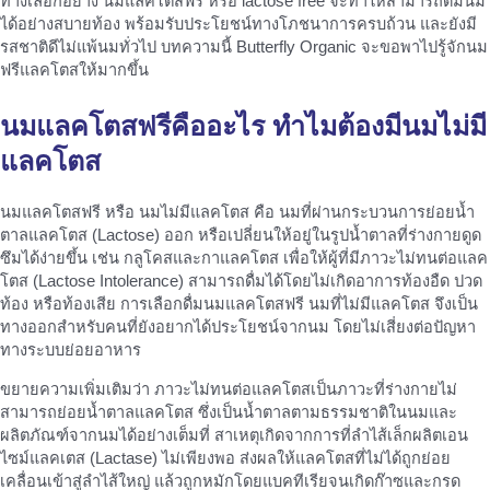
ทางเลือกอย่าง นมแลคโตสฟรี หรือ lactose free จะทำให้สามารถดื่มนม
ได้อย่างสบายท้อง พร้อมรับประโยชน์ทางโภชนาการครบถ้วน และยังมี
รสชาติดีไม่แพ้นมทั่วไป บทความนี้ Butterfly Organic จะขอพาไปรู้จักนม
ฟรีแลคโตสให้มากขึ้น
นม
แลคโตสฟรีคือ
อะไร ทำไมต้องมี
นมไม่มี
แลคโตส
นมแลคโตสฟรี หรือ นมไม่มีแลคโตส คือ นมที่ผ่านกระบวนการย่อยน้ำ
ตาลแลคโตส (Lactose) ออก หรือเปลี่ยนให้อยู่ในรูปน้ำตาลที่ร่างกายดูด
ซึมได้ง่ายขึ้น เช่น กลูโคสและกาแลคโตส เพื่อให้ผู้ที่มีภาวะไม่ทนต่อแลค
โตส (Lactose Intolerance) สามารถดื่มได้โดยไม่เกิดอาการท้องอืด ปวด
ท้อง หรือท้องเสีย การเลือกดื่มนมแลคโตสฟรี นมที่ไม่มีแลคโตส จึงเป็น
ทางออกสำหรับคนที่ยังอยากได้ประโยชน์จากนม โดยไม่เสี่ยงต่อปัญหา
ทางระบบย่อยอาหาร
ขยายความเพิ่มเติมว่า ภาวะไม่ทนต่อแลคโตสเป็นภาวะที่ร่างกายไม่
สามารถย่อยน้ำตาลแลคโตส ซึ่งเป็นน้ำตาลตามธรรมชาติในนมและ
ผลิตภัณฑ์จากนมได้อย่างเต็มที่ สาเหตุเกิดจากการที่ลำไส้เล็กผลิตเอน
ไซม์แลคเตส (Lactase) ไม่เพียงพอ ส่งผลให้แลคโตสที่ไม่ได้ถูกย่อย
เคลื่อนเข้าสู่ลำไส้ใหญ่ แล้วถูกหมักโดยแบคทีเรียจนเกิดก๊าซและกรด