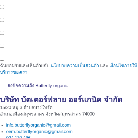
สนใจ
บริการจัดเก็บและกระจายสินค้า (Storage And Delivery) ด้วยระบบ
Cold Storage พร้อมรถขนส่งห้องเย็น และ EV Blike Delivery
บริการให้เช่าพื้นที่หน้าร้าน (Healthy Shop/Cafe) Support สังคมรัก
สุขภาพของขาว OEM
บริการพื้นที่สำนักงานให้เช่า (Office Space) ติดรถไฟฟ้าสายสีเหลือง
สถานีศรีนครินทร์ 38
พื้นที่ทำงานสำหรับคนรุ่นใหม่ (Co-Working Space) สำหรับกลุ่มคน
ทำงาน เพื่อเพิ่มโอกาสในทางธุรกิจ
ฉันยอมรับและเห็นด้วยกับ
นโยบายความเป็นส่วนตัว
และ
เงื่อนไขการให้
บริการของเรา
ส่งข้อความถึง Butterfly organic
บริษัท บัตเตอร์ฟลาย ออร์แกนิค จำกัด
15/20 หมู่ 3 ตำบลบางโทรัด
อำเภอเมืองสมุทรสาคร จังหวัดสมุทรสาคร 74000
info.butterflyorganic@gmail.com
oem.butterflyorganic@gmail.com
034 110 496