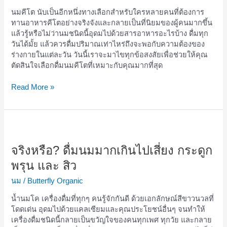
อะไร
นมคีโต นับเป็นอีกหนึ่งทางเลือกสำหรับใครหลายคนที่ต้องการ
บ้าง
ทานอาหารคีโตอย่างจริงจังและกลายเป็นที่นิยมของผู้คนมากขึ้น
เลือก
แล้วรู้หรือไม่ว่านมชนิดนี้อุดมไปด้วยสารอาหารอะไรบ้าง ดื่มทุก
ยี่ห้อ
วันได้มั้ย แล้วควรดื่มปริมาณเท่าไหร่ถึงจะพอกับความต้องของ
ไหน
ร่างกายในแต่ละวัน วันนี้เราจะมาไขทุกข้อสงสัยเพื่อช่วยให้คุณ
ดี
ตัดสินใจเลือกดื่มนมคีโตที่เหมาะกับคุณมากที่สุด
Read More »
จริง
หรือ?
ดื่ม
จริงหรือ? ดื่มนมมากเกินไปเสี่ยง กระดูก
นม
พรุน และ สิว
มาก
เกิน
นม
/
Butterfly Organic
ไป
น้ำนมโค เครื่องดื่มที่ทุกๆ คนรู้จักกันดี ด้วยเอกลักษณ์สีขาวนวลที่
เสี่ยง
โดดเด่น อุดมไปด้วยแคลเซียมและคุณประโยชน์อื่นๆ จนทำให้
กระดูก
เครื่องดื่มชนิดนี้กลายเป็นขวัญใจของคนทุกเพศ ทุกวัย และกลาย
พรุน