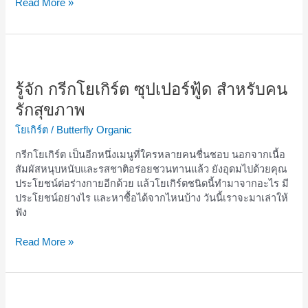
Read More »
รู้จัก
กรีก
โย
รู้จัก กรีกโยเกิร์ต ซุปเปอร์ฟู้ด สำหรับคน
เกิร์ต
รักสุขภาพ
ซุป
เปอร์
โยเกิร์ต
/
Butterfly Organic
ฟู้ด
กรีกโยเกิร์ต เป็นอีกหนึ่งเมนูที่ใครหลายคนชื่นชอบ นอกจากเนื้อ
สำหรับ
สัมผัสหนุบหนับและรสชาติอร่อยชวนทานแล้ว ยังอุดมไปด้วยคุณ
คน
ประโยชน์ต่อร่างกายอีกด้วย แล้วโยเกิร์ตชนิดนี้ทำมาจากอะไร มี
รัก
ประโยชน์อย่างไร และหาซื้อได้จากไหนบ้าง วันนี้เราจะมาเล่าให้
สุขภาพ
ฟัง
Read More »
โย