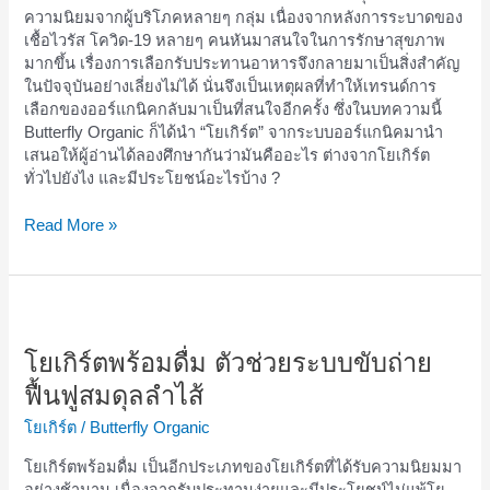
ความนิยมจากผู้บริโภคหลายๆ กลุ่ม เนื่องจากหลังการระบาดของ
ทั่วไป
เชื้อไวรัส โควิด-19 หลายๆ คนหันมาสนใจในการรักษาสุขภาพ
รสชาติ
มากขึ้น เรื่องการเลือกรับประทานอาหารจึงกลายมาเป็นสิ่งสำคัญ
ที่
ในปัจจุบันอย่างเลี่ยงไม่ได้ นั่นจึงเป็นเหตุผลที่ทำให้เทรนด์การ
ขึ้น
เลือกของออร์แกนิคกลับมาเป็นที่สนใจอีกครั้ง ซึ่งในบทความนี้
กับ
Butterfly Organic ก็ได้นำ “โยเกิร์ต” จากระบบออร์แกนิคมานำ
ฤดูกาล
เสนอให้ผู้อ่านได้ลองศึกษากันว่ามันคืออะไร ต่างจากโยเกิร์ต
ทั่วไปยังไง และมีประโยชน์อะไรบ้าง ?
Read More »
โย
เกิร์ต
พร้อม
โยเกิร์ตพร้อมดื่ม ตัวช่วยระบบขับถ่าย
ดื่ม
ฟื้นฟูสมดุลลำไส้
ตัว
ช่วย
โยเกิร์ต
/
Butterfly Organic
ระบบ
โยเกิร์ตพร้อมดื่ม เป็นอีกประเภทของโยเกิร์ตที่ได้รับความนิยมมา
ขับ
อย่างช้านาน เนื่องจากรับประทานง่ายและมีประโยชน์ไม่แพ้โย