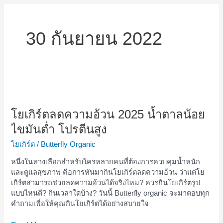
30 กันยายน 2022
โย
เกิร์
ตลด
โยเกิร์ตลดความอ้วน 2025 น้ำตาลน้อย
ความ
ไขมันต่ำ โปรตีนสูง
อ้วน
2025
โยเกิร์ต
/
Butterfly Organic
น้ำตาล
หนึ่งในทางเลือกสำหรับใครหลายคนที่ต้องการควบคุมน้ำหนัก
น้อย
และดูแลสุขภาพ คือการหันมากินโยเกิร์ตลดความอ้วน ว่าแต่โย
ไข
เกิร์ตสามารถช่วยลดความอ้วนได้จริงไหม? ควรกินโยเกิร์ตรูป
มัน
แบบไหนดี? กินเวลาใดบ้าง? วันนี้ Butterfly organic จะมาตอบทุก
ต่ำ
คำถามเพื่อให้คุณกินโยเกิร์ตได้อย่างสบายใจ
โปรตีน
สูง