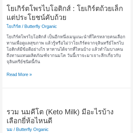
เกิร์ต
โพรไบ
โยเกิร์ตโพรไบโอติกส์ : โยเกิร์ตถ้วยเล็ก
โอ
แต่ประโยชน์คับถ้วย
ติก
ส์
โยเกิร์ต
/
Butterfly Organic
:
โยเกิร์ตโพรไบโอติกส์ เป็นอีกหนึ่งเมนูแนะนำที่ใครหลายคนเลือก
โย
ทานเพื่อดูแลสุขภาพ แล้วรู้หรือไม่ว่าโยเกิร์ตจากจุลินทรีย์โพรไบ
เกิร์ต
โอติกส์มีข้อดีอย่างไร หาทานได้จากที่ไหนบ้าง แล้วทำไมบางคน
ถ้วย
ถึงทานแทนผลิตภัณฑ์จากนมโค วันนี้เราจะมาเจาะลึกเกี่ยวกับ
เล็ก
จุลินทรีย์ชนิดนี้กัน
แต่
ประโยชน์
Read More »
คับ
ถ้วย
รวม
นม
คีโต
รวม นมคีโต (Keto Milk) มีอะไรบ้าง
(Keto
เลือกยี่ห้อไหนดี
Milk)
มี
นม
/
Butterfly Organic