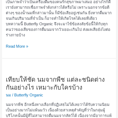
เป็นภาพจำว่าเป็นเครื่องดื่มของคนรักสุขภาพมาเสมอ อย่างไรก็ดี
และ
เรายังสามารถเชื่อภาพจำดังกล่าวได้หรือไม่ เพราะนอกจากข้อดี
สิว
ต่างๆ ของน้ำนมที่กล่าวมานั้น ก็มีข้อเสียอยู่เช่นกัน ยิ่งหากดื่มมาก
จนเกินปริมาณที่จำเป็น ก็อาจทำให้เกิดโรคได้เลยทีเดียว
บทความนี้ Butterfly Organic จึงจะมาไข้ข้อสงสัยข้อนี้ให้กับทุก
คนว่าของเสียของการดื่มนมจากวัวเยอะเกินไป ส่งผลเสียยังไงต่อ
ร่างกายบ้าง
Read More »
เทียบ
ให้
ชัด
เทียบให้ชัด นมจากพืช แต่ละชนิดต่าง
นม
กันอย่างไร เหมาะกับใครบ้าง
จาก
พืช
นม
/
Butterfly Organic
แต่ละ
นมจากพืช อีกหนึ่งทางเลือกที่ปฏิเสธไม่ได้เลยว่าได้รับความนิยม
ชนิด
เป็นอย่างมากไม่แพ้นมวัว เนื่องด้วยสาเหตุสำคัญที่ว่าในกลุ่มผู้
ต่าง
บริโภคนั้นมีผู้ที่ไม่สามารถดื่มนมจากสัตว์ได้ เนื่องจากมีอาการแพ้
กัน