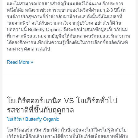
และไม่สามารถย่อยสารสำคัญในนมสัตว์ได้นั่นเอง อีกประการ
อย่างไร
หนึ่งก็คือ หลังจากช่วงการระบาดของโควิดที่ผ่านมา 2-3 ปีนี้ เท
เหมาะ
รนด์การรักสุขภาพก็กำลังกลับมามีกระแส ดังนั้นจึงไม่แปลกที่
กับ
“นมจากพืช” จะได้รับความสนใจจากผู้บริโภค อย่างไรก็ดี ใน
ใคร
บทความนี้ Butterfly Organic จึงจะขอนำเสนอข้อมูลเกี่ยวกับนม
บ้าง
ที่มาจากพืชและนมจากธัญพืชให้กับเหล่าคนรักนมและรักสุขภาพ
ได้ลองศึกษากันเพื่อเป็นความรู้เบื้องต้นในการเลือกซื้อผลิตภัณฑ์
นมต่างๆ ดังกล่าวต่อไป
Read More »
โย
เกิร์
ตอ
โยเกิร์ตออร์แกนิค VS โยเกิร์ตทั่วไป
อร์
รสชาติที่ขึ้นกับฤดูกาล
แก
นิค
โยเกิร์ต
/
Butterfly Organic
VS
โยเกิร์ตออร์แกนิค เรียกได้ว่าในปัจจุบันคงไม่มีใครไม่รู้จักกับโย
โย
เกิร์ตชนิดนี้อีกแล้ว เพราะได้ชื่อว่าเป็นโยเกิร์ตเพื่อสุขภาพที่ได้รับ
เกิร์ต