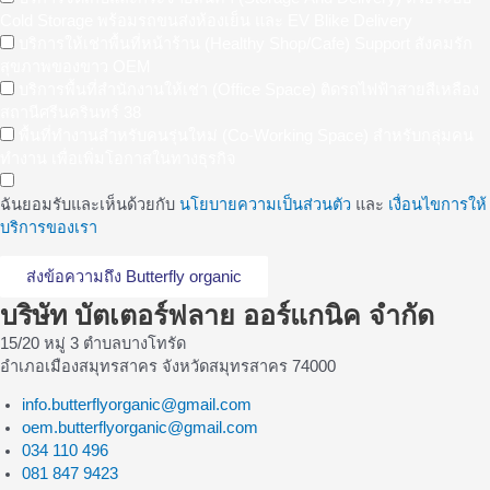
Cold Storage พร้อมรถขนส่งห้องเย็น และ EV Blike Delivery
บริการให้เช่าพื้นที่หน้าร้าน (Healthy Shop/Cafe) Support สังคมรัก
สุขภาพของขาว OEM
บริการพื้นที่สำนักงานให้เช่า (Office Space) ติดรถไฟฟ้าสายสีเหลือง
สถานีศรีนครินทร์ 38
พื้นที่ทำงานสำหรับคนรุ่นใหม่ (Co-Working Space) สำหรับกลุ่มคน
ทำงาน เพื่อเพิ่มโอกาสในทางธุรกิจ
ฉันยอมรับและเห็นด้วยกับ
นโยบายความเป็นส่วนตัว
และ
เงื่อนไขการให้
บริการของเรา
ส่งข้อความถึง Butterfly organic
บริษัท บัตเตอร์ฟลาย ออร์แกนิค จำกัด
15/20 หมู่ 3 ตำบลบางโทรัด
อำเภอเมืองสมุทรสาคร จังหวัดสมุทรสาคร 74000
info.butterflyorganic@gmail.com
oem.butterflyorganic@gmail.com
034 110 496
081 847 9423